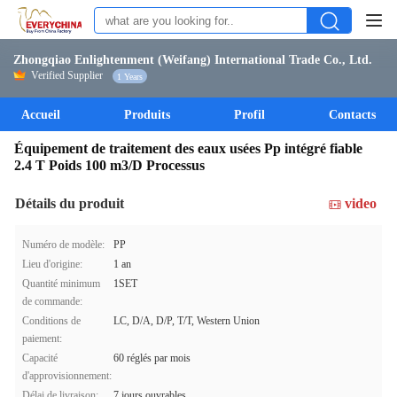
Zhongqiao Enlightenment (Weifang) International Trade Co., Ltd.
Verified Supplier
1 Years
Accueil
Produits
Profil
Contacts
Équipement de traitement des eaux usées Pp intégré fiable
2.4 T Poids 100 m3/D Processus
Détails du produit
video
Numéro de modèle:
PP
Lieu d'origine:
1 an
Quantité minimum
1SET
de commande:
Conditions de
LC, D/A, D/P, T/T, Western Union
paiement:
Capacité
60 réglés par mois
d'approvisionnement:
Délai de livraison:
7 jours ouvrables