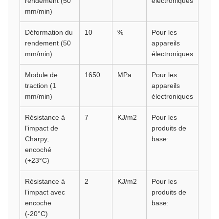
rendement (50
électroniques
mm/min)
Déformation du
10
%
Pour les
rendement (50
appareils
mm/min)
électroniques
Module de
1650
MPa
Pour les
traction (1
appareils
mm/min)
électroniques
Résistance à
7
KJ/m2
Pour les
l'impact de
produits de
Charpy,
base:
encoché
(+23°C)
Résistance à
2
KJ/m2
Pour les
l'impact avec
produits de
encoche
base:
(-20°C)