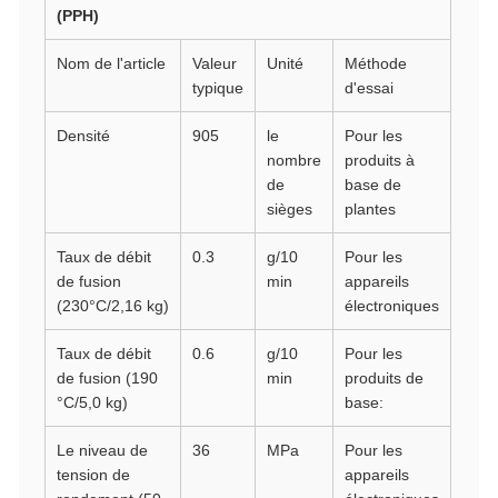
(PPH)
Nom de l'article
Valeur
Unité
Méthode
typique
d'essai
Densité
905
le
Pour les
nombre
produits à
de
base de
sièges
plantes
Taux de débit
0.3
g/10
Pour les
de fusion
min
appareils
(230°C/2,16 kg)
électroniques
Taux de débit
0.6
g/10
Pour les
de fusion (190
min
produits de
°C/5,0 kg)
base:
Le niveau de
36
MPa
Pour les
tension de
appareils