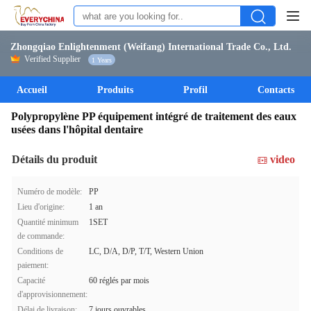
Zhongqiao Enlightenment (Weifang) International Trade Co., Ltd.
Verified Supplier
1 Years
Accueil
Produits
Profil
Contacts
Polypropylène PP équipement intégré de traitement des eaux
usées dans l'hôpital dentaire
Détails du produit
video
Numéro de modèle:
PP
Lieu d'origine:
1 an
Quantité minimum
1SET
de commande:
Conditions de
LC, D/A, D/P, T/T, Western Union
paiement:
Capacité
60 réglés par mois
d'approvisionnement:
Délai de livraison:
7 jours ouvrables