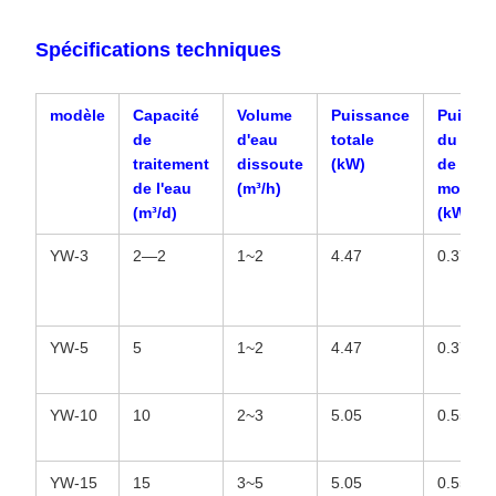
Spécifications techniques
modèle
Capacité
Volume
Puissance
Puissa
de
d'eau
totale
du racl
traitement
dissoute
(kW)
de
de l'eau
(m³/h)
mouss
(m³/d)
(kW)
YW-3
2—2
1~2
4.47
0.37
YW-5
5
1~2
4.47
0.37
YW-10
10
2~3
5.05
0.55
YW-15
15
3~5
5.05
0.55