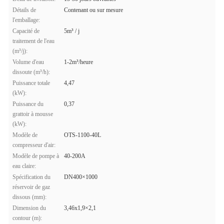
Détails de
Contenant ou sur mesure
l'emballage:
Capacité de
5m³ / j
traitement de l'eau
(m³/j):
Volume d'eau
1-2m³/heure
dissoute (m³/h):
Puissance totale
4,47
(kW):
Puissance du
0,37
grattoir à mousse
(kW):
Modèle de
OTS-1100-40L
compresseur d'air:
Modèle de pompe à
40-200A
eau claire:
Spécification du
DN400×1000
réservoir de gaz
dissous (mm):
Dimension du
3,46x1,9×2,1
contour (m):