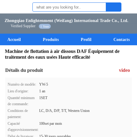
Zhongqiao Enlightenment (Weifang) International Trade Co., Ltd.
Verified Supplier
1 Years
Accueil
Produits
Profil
Contacts
Machine de flottation à air dissous DAF Équipement de
traitement des eaux usées Haute efficacité
Détails du produit
video
Numéro de modèle:
YW-5
Lieu d'origine:
1 an
Quantité minimum
1SET
de commande:
Conditions de
LC, D/A, D/P, T/T, Western Union
paiement:
Capacité
100set par mois
d'approvisionnement:
Délai de livraison:
15-30 jours ouvrables