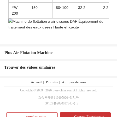
YW-
150
80~100
32.2
2.2
200
Plus Air Flotation Machine
Trouver des vidéos similaires
Accueil
Produits
A propos de nous
Copyright © 2009 - 2026 Everychina.com.All rights reserved.
京公网安备11010502046171号
京ICP备2020037340号-5
Appelez-nous
Contact Fournisseur