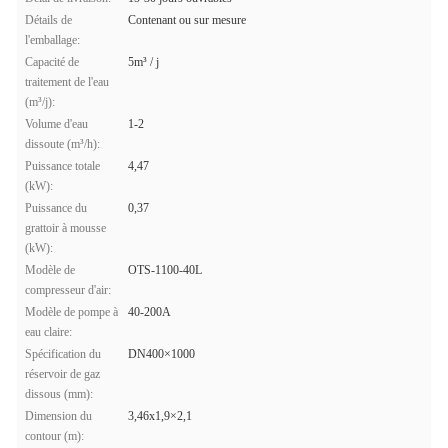
Détails de
Contenant ou sur mesure
l'emballage:
Capacité de
5m³ / j
traitement de l'eau
(m³/j):
Volume d'eau
1-2
dissoute (m³/h):
Puissance totale
4,47
(kW):
Puissance du
0,37
grattoir à mousse
(kW):
Modèle de
OTS-1100-40L
compresseur d'air:
Modèle de pompe à
40-200A
eau claire:
Spécification du
DN400×1000
réservoir de gaz
dissous (mm):
Dimension du
3,46x1,9×2,1
contour (m):