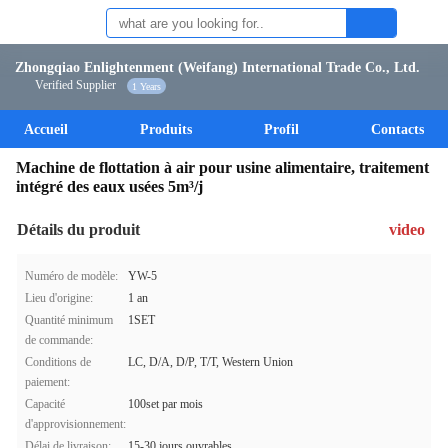
Zhongqiao Enlightenment (Weifang) International Trade Co., Ltd.
Verified Supplier
1 Years
Accueil
Produits
Profil
Contacts
Machine de flottation à air pour usine alimentaire, traitement
intégré des eaux usées 5m³/j
Détails du produit
video
Numéro de modèle:
YW-5
Lieu d'origine:
1 an
Quantité minimum
1SET
de commande:
Conditions de
LC, D/A, D/P, T/T, Western Union
paiement:
Capacité
100set par mois
d'approvisionnement:
Délai de livraison:
15-30 jours ouvrables