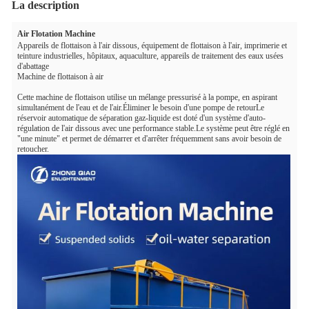
La description
Air Flotation Machine
Appareils de flottaison à l'air dissous, équipement de flottaison à l'air, imprimerie et
teinture industrielles, hôpitaux, aquaculture, appareils de traitement des eaux usées
d'abattage
Machine de flottaison à air
Cette machine de flottaison utilise un mélange pressurisé à la pompe, en aspirant
simultanément de l'eau et de l'air.Éliminer le besoin d'une pompe de retourLe
réservoir automatique de séparation gaz-liquide est doté d'un système d'auto-
régulation de l'air dissous avec une performance stable.Le système peut être réglé en
"une minute" et permet de démarrer et d'arrêter fréquemment sans avoir besoin de
retoucher.