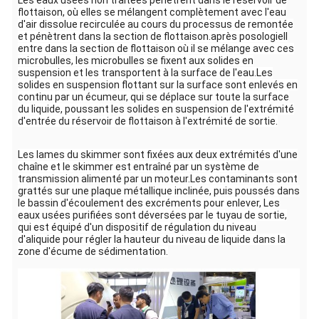
Les eaux usées non traitées pénètrent dans le réservoir de
flottaison, où elles se mélangent complètement avec l'eau
d'air dissolue recirculée au cours du processus de remontée
et pénètrent dans la section de flottaison.après posologieIl
entre dans la section de flottaison où il se mélange avec ces
microbulles, les microbulles se fixent aux solides en
suspension et les transportent à la surface de l'eau.Les
solides en suspension flottant sur la surface sont enlevés en
continu par un écumeur, qui se déplace sur toute la surface
du liquide, poussant les solides en suspension de l'extrémité
d'entrée du réservoir de flottaison à l'extrémité de sortie.
Les lames du skimmer sont fixées aux deux extrémités d'une
chaîne et le skimmer est entraîné par un système de
transmission alimenté par un moteur.Les contaminants sont
grattés sur une plaque métallique inclinée, puis poussés dans
le bassin d'écoulement des excréments pour enlever, Les
eaux usées purifiées sont déversées par le tuyau de sortie,
qui est équipé d'un dispositif de régulation du niveau
d'aliquide pour régler la hauteur du niveau de liquide dans la
zone d'écume de sédimentation.