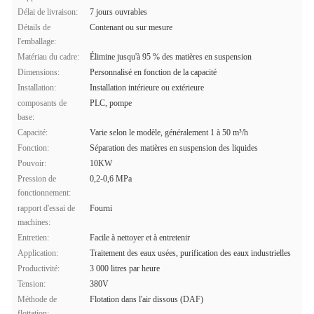
Délai de livraison:
7 jours ouvrables
Détails de
Contenant ou sur mesure
l'emballage:
Matériau du cadre:
Élimine jusqu'à 95 % des matières en suspension
Dimensions:
Personnalisé en fonction de la capacité
Installation:
Installation intérieure ou extérieure
composants de
PLC, pompe
base:
Capacité:
Varie selon le modèle, généralement 1 à 50 m³/h
Fonction:
Séparation des matières en suspension des liquides
Pouvoir:
10KW
Pression de
0,2-0,6 MPa
fonctionnement:
rapport d'essai de
Fourni
machines:
Entretien:
Facile à nettoyer et à entretenir
Application:
Traitement des eaux usées, purification des eaux industrielles
Productivité:
3 000 litres par heure
Tension:
380V
Méthode de
Flotation dans l'air dissous (DAF)
flottation: