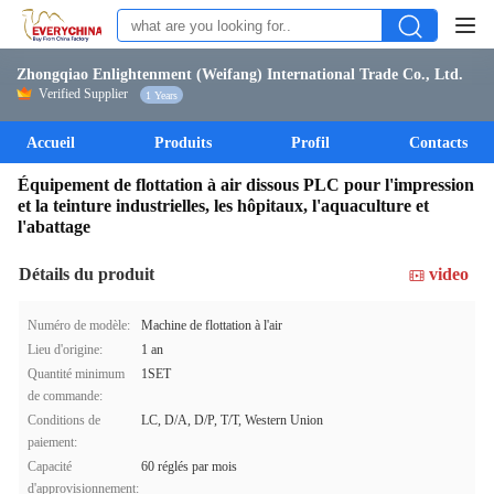
Zhongqiao Enlightenment (Weifang) International Trade Co., Ltd.
Verified Supplier
1 Years
Accueil
Produits
Profil
Contacts
Équipement de flottation à air dissous PLC pour l'impression
et la teinture industrielles, les hôpitaux, l'aquaculture et
l'abattage
Détails du produit
video
Numéro de modèle:
Machine de flottation à l'air
Lieu d'origine:
1 an
Quantité minimum
1SET
de commande:
Conditions de
LC, D/A, D/P, T/T, Western Union
paiement:
Capacité
60 réglés par mois
d'approvisionnement: