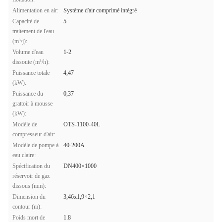
Alimentation en air:
Système d'air comprimé intégré
Capacité de
5
traitement de l'eau
(m³/j):
Volume d'eau
1-2
dissoute (m³/h):
Puissance totale
4,47
(kW):
Puissance du
0,37
grattoir à mousse
(kW):
Modèle de
OTS-1100-40L
compresseur d'air:
Modèle de pompe à
40-200A
eau claire:
Spécification du
DN400×1000
réservoir de gaz
dissous (mm):
Dimension du
3,46x1,9×2,1
contour (m):
Poids mort de
1.8