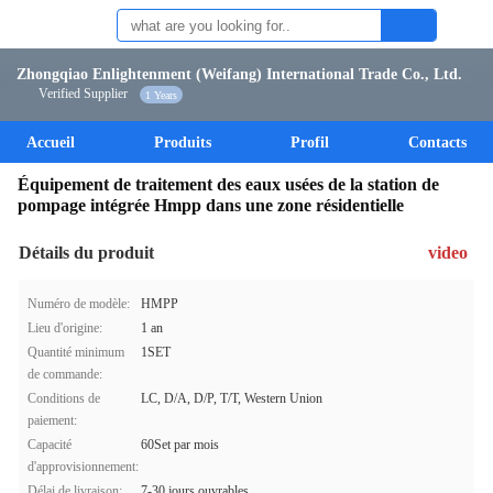
Zhongqiao Enlightenment (Weifang) International Trade Co., Ltd.
Verified Supplier
1 Years
Accueil
Produits
Profil
Contacts
Équipement de traitement des eaux usées de la station de
pompage intégrée Hmpp dans une zone résidentielle
Détails du produit
video
Numéro de modèle:
HMPP
Lieu d'origine:
1 an
Quantité minimum
1SET
de commande:
Conditions de
LC, D/A, D/P, T/T, Western Union
paiement:
Capacité
60Set par mois
d'approvisionnement:
Délai de livraison:
7-30 jours ouvrables