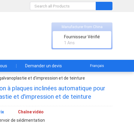
rade
Manufacturer from China
Fournisseur Vérifié
ement
1 Ans
nous
Demander un devis
Français
alvanoplastie et d'impression et de teinture
on à plaques inclinées automatique pour
astie et d'impression et de teinture
ix
Chaîne vidéo
ervoir de sédimentation