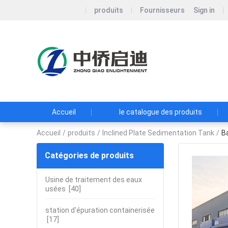
produits
Fournisseurs
Sign in
Zhongqiao 
Co., Ltd.
Concentration su
décentralisé
Accueil
le catalogue des produits
Accueil
/
produits
/
Inclined Plate Sedimentation Tank
/
B
Catégories de produits
Usine de traitement des eaux
usées
[40]
station d'épuration containerisée
[17]