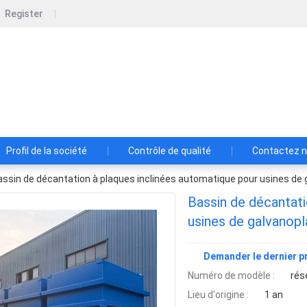
Register
Enlightenment (Weifang) International T
r les équipements de qualité supérieure de fabrication de trait
Profil de la société
Contrôle de qualité
Contactez 
assin de décantation à plaques inclinées automatique pour usines de g
Bassin de décantati
usines de galvanopl
Demander le dernier pr
Numéro de modèle :
rés
Lieu d'origine :
1 an