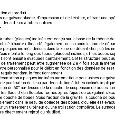
ption du produit
s de galvanoplastie, d'impression et de teinture, offrant une op
 décanteurs à tubes inclinés
r
à tubes (plaques) inclinés est conçu sur la base de la théorie d
biné à haute efficacité, également connu sous le nom de décan
e plaques inclinés denses dans la zone de décantation, où les i
'eau monte le long des tubes (plaques) inclinés, et les boues sép
 et sont ensuite évacuées centralement. Cette structure peut au
é de traitement peut être augmentée de 2 à 4 fois sous la même 
 être personnalisé pour le débit en fonction des données de test
requis pendant le fonctionnement.
e purification de l'eau par décantation à tubes inclinés impliqu
naison de 60° au-dessus de la couche de suspension de boues. Les
u les flocs d'alun floculés formés après l'ajout de coagulant s'ac
ne couche de boues. Sous l'action de la gravité, la couche de b
alement dans le seau de collecte des boues, d'où elle est évacué
r un traitement ultérieur ou une utilisation complète. Le surnag
re directement rejeté ou réutilisé.