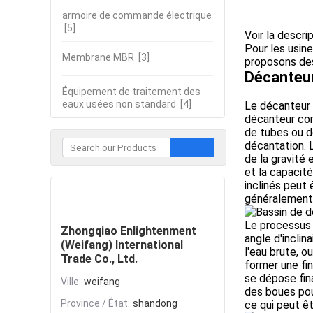
armoire de commande électrique
[5]
Voir la descri
Pour les usine
Membrane MBR
[3]
proposons des
Décanteu
Équipement de traitement des
eaux usées non standard
[4]
Le décanteur 
décanteur com
de tubes ou d
décantation. L
de la gravité
et la capacit
inclinés peut
Contacter
généralement 
Le processus d
Zhongqiao Enlightenment
angle d'incli
(Weifang) International
l'eau brute, o
Trade Co., Ltd.
former une fi
se dépose fin
Ville:
weifang
des boues pou
Province / État:
shandong
ce qui peut êt