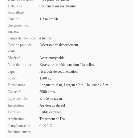
Détails de
Contenant ou sur mesure
l'emballage:
Taux de
1,2 m3/m2/h
chargement en
surface:
Temps de rétention:
4 heures
Type de point de
Déversoir de débordement
vente:
Matériel:
Acier inoxydable
Nom du produit:
Réservoir de sédimentation à lamelles
Taper:
réservoir de sédimentation
poids:
1500 kg
Dimensions:
Longueur : 6 m, Largeur : 2 m, Hauteur : 2,5 m
Capacité:
5000 litres
Type d'entrée:
Entrée de tuyau
Installation:
Au-dessus du sol
Entretien:
Faible entretien
Application:
Traitement de l'eau
Température de
0-60 ° C
fonctionnement: