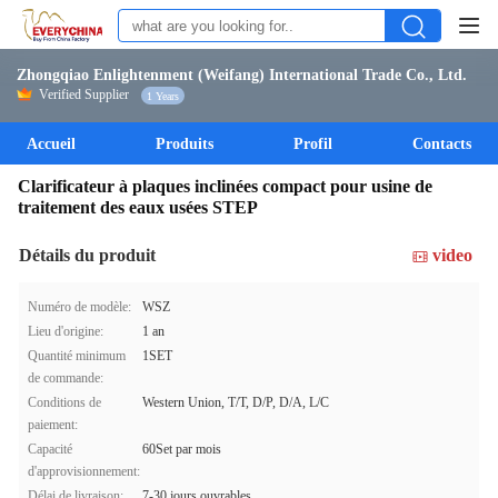
Zhongqiao Enlightenment (Weifang) International Trade Co., Ltd.
Verified Supplier
1 Years
Accueil
Produits
Profil
Contacts
Clarificateur à plaques inclinées compact pour usine de
traitement des eaux usées STEP
Détails du produit
video
Numéro de modèle:
WSZ
Lieu d'origine:
1 an
Quantité minimum
1SET
de commande:
Conditions de
Western Union, T/T, D/P, D/A, L/C
paiement:
Capacité
60Set par mois
d'approvisionnement:
Délai de livraison:
7-30 jours ouvrables