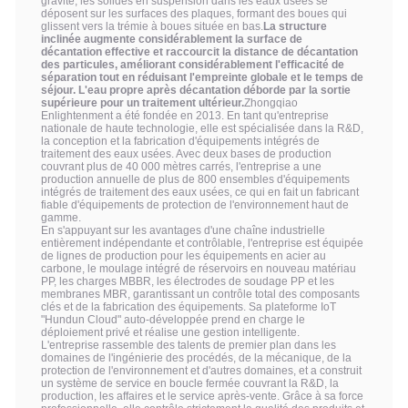
gravité, les solides en suspension dans les eaux usées se
déposent sur les surfaces des plaques, formant des boues qui
glissent vers la trémie à boues située en bas.
La structure
inclinée augmente considérablement la surface de
décantation effective et raccourcit la distance de décantation
des particules, améliorant considérablement l'efficacité de
séparation tout en réduisant l'empreinte globale et le temps de
séjour. L'eau propre après décantation déborde par la sortie
supérieure pour un traitement ultérieur.
Zhongqiao
Enlightenment a été fondée en 2013. En tant qu'entreprise
nationale de haute technologie, elle est spécialisée dans la R&D,
la conception et la fabrication d'équipements intégrés de
traitement des eaux usées. Avec deux bases de production
couvrant plus de 40 000 mètres carrés, l'entreprise a une
production annuelle de plus de 800 ensembles d'équipements
intégrés de traitement des eaux usées, ce qui en fait un fabricant
fiable d'équipements de protection de l'environnement haut de
gamme.
En s'appuyant sur les avantages d'une chaîne industrielle
entièrement indépendante et contrôlable, l'entreprise est équipée
de lignes de production pour les équipements en acier au
carbone, le moulage intégré de réservoirs en nouveau matériau
PP, les charges MBBR, les électrodes de soudage PP et les
membranes MBR, garantissant un contrôle total des composants
clés et de la fabrication des équipements. Sa plateforme IoT
"Hundun Cloud" auto-développée prend en charge le
déploiement privé et réalise une gestion intelligente.
L'entreprise rassemble des talents de premier plan dans les
domaines de l'ingénierie des procédés, de la mécanique, de la
protection de l'environnement et d'autres domaines, et a construit
un système de service en boucle fermée couvrant la R&D, la
production, les affaires et le service après-vente. Grâce à sa force