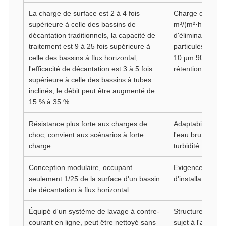
La charge de surface est 2 à 4 fois
Charge de surfa
supérieure à celle des bassins de
m³/(m²·h), taux
décantation traditionnels, la capacité de
d'élimination de
traitement est 9 à 25 fois supérieure à
particules supér
celle des bassins à flux horizontal,
10 µm 90 %, te
l'efficacité de décantation est 3 à 5 fois
rétention 15-30
supérieure à celle des bassins à tubes
inclinés, le débit peut être augmenté de
15 % à 35 %
Résistance plus forte aux charges de
Adaptabilité plus
choc, convient aux scénarios à forte
l'eau brute à for
charge
turbidité
Conception modulaire, occupant
Exigences d'es
seulement 1/25 de la surface d'un bassin
d'installation pl
de décantation à flux horizontal
Équipé d'un système de lavage à contre-
Structurellemen
courant en ligne, peut être nettoyé sans
sujet à l'accumu