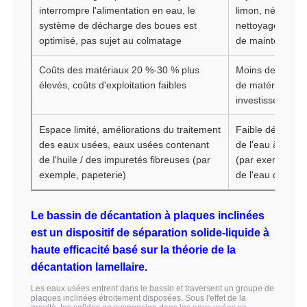
interrompre l'alimentation en eau, le
limon, nécessite
système de décharge des boues est
nettoyage réguli
optimisé, pas sujet au colmatage
de maintenance
Coûts des matériaux 20 %-30 % plus
Moins de conso
élevés, coûts d'exploitation faibles
de matériaux, fa
investissement in
Espace limité, améliorations du traitement
Faible débit, tra
des eaux usées, eaux usées contenant
de l'eau à forte t
de l'huile / des impuretés fibreuses (par
(par exemple, pu
exemple, papeterie)
de l'eau du fleu
Le bassin de décantation à plaques inclinées
est un dispositif de séparation solide-liquide à
haute efficacité basé sur la théorie de la
décantation lamellaire.
Les eaux usées entrent dans le bassin et traversent un groupe de
plaques inclinées étroitement disposées. Sous l'effet de la