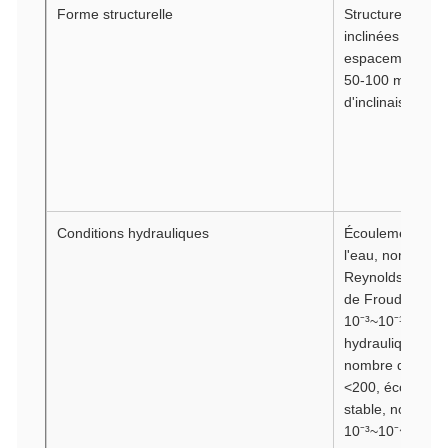
Forme structurelle
Structure de pl
inclinées parallè
espacement des
50-100 mm, ang
d'inclinaison 50
Conditions hydrauliques
Écoulement lami
l'eau, nombre d
Reynolds <200,
de Froude
10⁻³~10⁻¹Rayon
hydraulique plus 
nombre de Reyn
<200, écoulemen
stable, nombre 
10⁻³~10⁻⁴