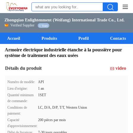
Zhongqiao Enlightenment (Weifang) International Trade Co., Ltd.
Verified Supplier
1 Years
Accueil
Produits
Profil
Contacts
Armoire électrique industrielle étanche à la poussière pour
système de traitement des eaux usées
Détails du produit
video
Numéro de modèle:
API
Lieu d'origine:
1 an
Quantité minimum
1SET
de commande:
Conditions de
LC, D/A, D/P, T/T, Western Union
paiement:
Capacité
200 pièces par mois
d'approvisionnement:
Délai de livraison:
7-30 jours ouvrables