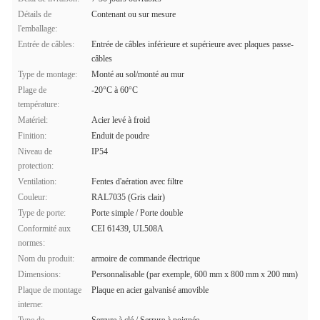
Détails de
Contenant ou sur mesure
l'emballage:
Entrée de câbles:
Entrée de câbles inférieure et supérieure avec plaques passe-
câbles
Type de montage:
Monté au sol/monté au mur
Plage de
-20°C à 60°C
température:
Matériel:
Acier levé à froid
Finition:
Enduit de poudre
Niveau de
IP54
protection:
Ventilation:
Fentes d'aération avec filtre
Couleur:
RAL7035 (Gris clair)
Type de porte:
Porte simple / Porte double
Conformité aux
CEI 61439, UL508A
normes:
Nom du produit:
armoire de commande électrique
Dimensions:
Personnalisable (par exemple, 600 mm x 800 mm x 200 mm)
Plaque de montage
Plaque en acier galvanisé amovible
interne: