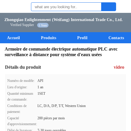
Zhongqiao Enlightenment (Weifang) International Trade Co., Ltd.
Verified Supplier
1 Years
Accueil
Produits
Profil
Contacts
Armoire de commande électrique automatique PLC avec
surveillance à distance pour système d'eaux usées
Détails du produit
video
Numéro de modèle:
API
Lieu d'origine:
1 an
Quantité minimum
1SET
de commande:
Conditions de
LC, D/A, D/P, T/T, Western Union
paiement:
Capacité
200 pièces par mois
d'approvisionnement:
Délai de livraison:
7-30 jours ouvrables