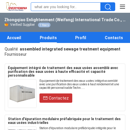
Zhongqiao Enlightenment (Weifang) International Trade Co., Ltd.
Verified Supplier
1 Years
Accueil
Produits
Profil
Contacts
Qualité
assembled integrated sewage treatment equipment
Fournisseur
Équipement intégré de traitement des eaux usées assemblé avec
purification des eaux usées à haute efficacité et capacité
personnalisable
Équipement de traitement des eaux usées intégré assemblé
avec une purification des eaux usées à haut rendement et une
capacité personnalisable Techn.....
Contactez
Station d'épuration modulaire préfabriquée pour le traitement des
eaux usées industrielles
Station d'épuration modulaire préfabriquée intégrée pour le