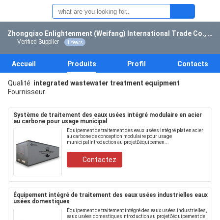
Zhongqiao Enlightenment (Weifang) International Trade Co., Ltd.
Verified Supplier
1 Years
Accueil
Produits
Profil
Contacts
Qualité
integrated wastewater treatment equipment
Fournisseur
Système de traitement des eaux usées intégré modulaire en acier
au carbone pour usage municipal
Équipement de traitement des eaux usées intégré plat en acier
au carbone de conception modulaire pour usage
municipalIntroduction au projetL'équipemen...
Contactez
Équipement intégré de traitement des eaux usées industrielles eaux
usées domestiques
Équipement de traitement intégré des eaux usées industrielles,
eaux usées domestiquesIntroduction au projetL'équipement de