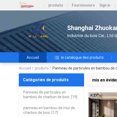
produits
Fournisseurs
Sign in
Shanghai Zhuokan
Industrie du bois Cie., Ltd
Accueil
le catalogue des produits
Accueil
/
produits
/
Panneau de particules en bambou de 
Catégories de produits
mis en évide
Panneau de particules en
bambou de charbon de bois
[19]
panneau en bambou de mur de
charbon de bois
[17]