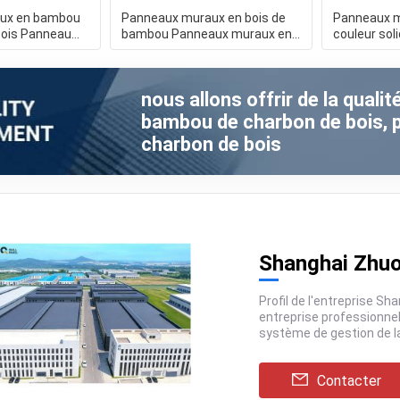
ux en bambou
Panneaux muraux en bois de
Panneaux m
bois Panneau
bambou Panneaux muraux en
couleur soli
l'eau Faucon
PVC
moderne é
nous allons offrir de la quali
bambou de charbon de bois,
charbon de bois
Shanghai Zhuo
Profil de l'entreprise Shanghai Zhuokang Wood Industry Co., Ltd. est une
entreprise professionnelle intégrant la R&D, la production et la vente, avec un
Contacter