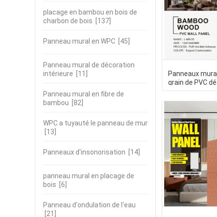
placage en bambou en bois de
charbon de bois
[137]
Panneau mural en WPC
[45]
Panneau mural de décoration
intérieure
[11]
Panneaux murau
grain de PVC déc
intérieur, de co
Panneau mural en fibre de
bambou
[82]
WPC a tuyauté le panneau de mur
[13]
Panneaux d'insonorisation
[14]
panneau mural en placage de
bois
[6]
Panneau d'ondulation de l'eau
[21]