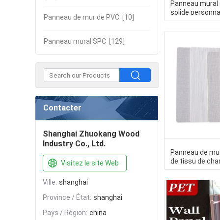
Panneau mural 
solide personna
Panneau de mur de PVC
[10]
bois de bambou
Panneau mural SPC
[129]
Contacter
Shanghai Zhuokang Wood
Industry Co., Ltd.
Panneau de mu
de tissu de cha
Visitez le site Web
bambou de déc
Ville:
shanghai
Province / État:
shanghai
Pays / Région:
china