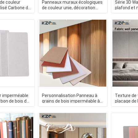
de couleur
Panneaux muraux écologiques
Série 3D Wa
lisé Carbone de
de couleur unie, décoration
plafond et 
 Veneur
murale intérieure,
décoratif e
r imperméable
Personnalisation Panneau à
Texture de 
rbon de bois de
grains de bois imperméable à
placage de
oration
l'eau anti-collision
bois pour d