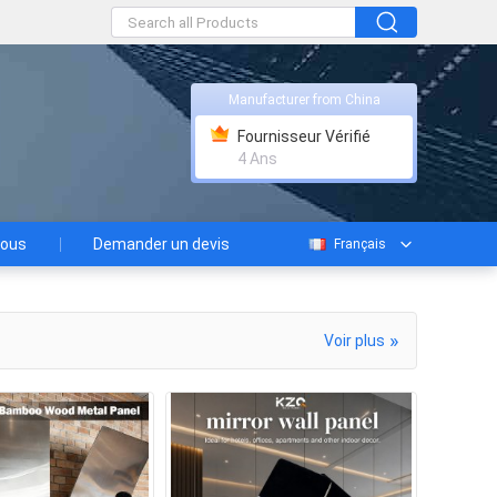
Manufacturer from China
Fournisseur Vérifié
4 Ans
nous
Demander un devis
Français
»
Voir plus