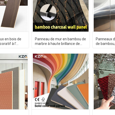
x en bois de
Panneau de mur en bambou de
Panneaux d
oratif à l'
marbre à haute brillance de
de bambou,
uleurs
charbon de bois d'ANIMAL
métallique,
intérieure