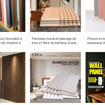
ou favorable à
Panneau mural en placage de
Preuve en b
t de charbon de
bois et fibre de bambou à grain
panneaux de
de bois moderne pour
Crystal Ba