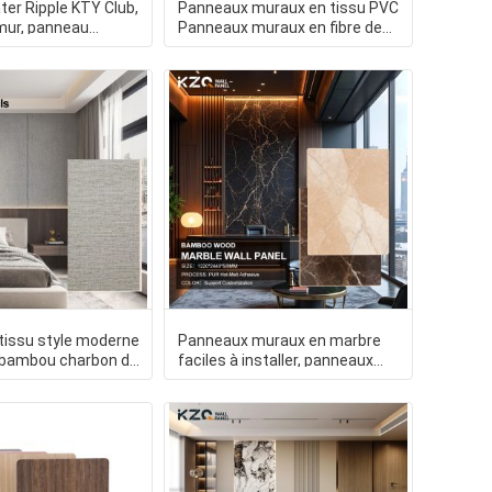
ter Ripple KTY Club,
Panneaux muraux en tissu PVC
mur, panneau
Panneaux muraux en fibre de
n charbon de
bois en bambou Panneau
tissu style moderne
Panneaux muraux en marbre
 bambou charbon de
faciles à installer, panneaux
écoration
muraux décoratifs d'int