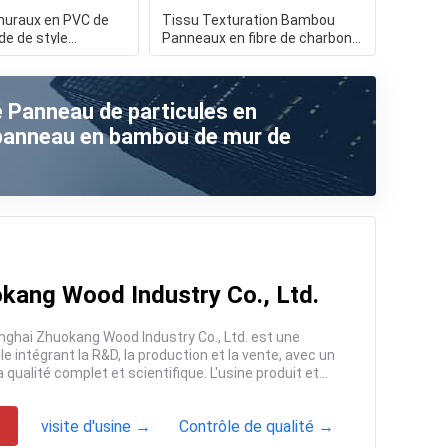
uraux en PVC de
Tissu Texturation Bambou
de de style
Panneaux en fibre de charbon
cologique Bambou
Panneaux décoratifs int
té Panneau de particules en
 panneau en bambou de mur de
kang Wood Industry Co., Ltd.
système de gestion de la qualité complet et scientifique. L'usine produit et...
visite d'usine →
Contrôle de qualité →