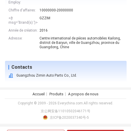
Employ:
Chiffre d'affaires:
10000000-20000000
<{t
GZZIM
msg='Brand(s):'}>
Année de création:
2016
Adresse:
Centre international de pièces automobiles Kailong,
district de Baiyun, ville de Guangzhou, province du
Guangdong, Chine
Contacts
Guangzhou Zimin Auto Parts Co., Ltd.
Accueil
Produits
A propos de nous
Copyright © 2009 - 2026 Everychina.com.All rights reserved.
京公网安备11010502046171号
京ICP备2020037340号-5