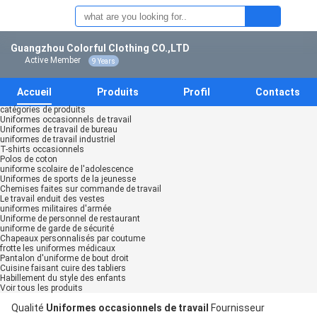
Guangzhou Colorful Clothing CO.,LTD
Active Member
9 Years
Accueil
Produits
Profil
Contacts
catégories de produits
Uniformes occasionnels de travail
Uniformes de travail de bureau
uniformes de travail industriel
T-shirts occasionnels
Polos de coton
uniforme scolaire de l'adolescence
Uniformes de sports de la jeunesse
Chemises faites sur commande de travail
Le travail enduit des vestes
uniformes militaires d'armée
Uniforme de personnel de restaurant
uniforme de garde de sécurité
Chapeaux personnalisés par coutume
frotte les uniformes médicaux
Pantalon d'uniforme de bout droit
Cuisine faisant cuire des tabliers
Habillement du style des enfants
Voir tous les produits
Qualité
Uniformes occasionnels de travail
Fournisseur