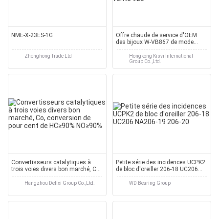
NME-X-23ES-1G
Offre chaude de service d'OEM
des bijoux W-VB867 de mode
d'argent sterling de la vente 925
Zhenghong Trade Ltd
Hongkong Kisvi International
Group Co.,Ltd.
Convertisseurs catalytiques à
Petite série des incidences UCPK2
trois voies divers bon marché, Co,
de bloc d'oreiller 206-18 UC206
conversion de pour cent de
NA206-19 206-20
HC≥90% NO≥90%
Hangzhou Delixi Group Co.,Ltd.
WD Bearing Group