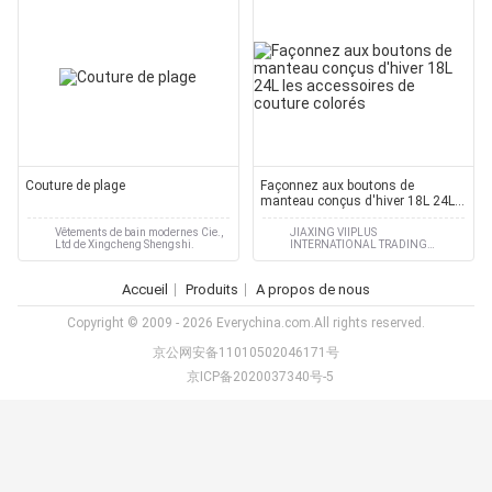
Couture de plage
Façonnez aux boutons de
manteau conçus d'hiver 18L 24L
les accessoires de couture
colorés
Vêtements de bain modernes Cie.,
JIAXING VIIPLUS
Ltd de Xingcheng Shengshi.
INTERNATIONAL TRADING
CO.,LTD
Accueil
Produits
A propos de nous
Copyright © 2009 - 2026 Everychina.com.All rights reserved.
京公网安备11010502046171号
京ICP备2020037340号-5