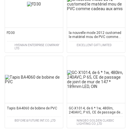
FD30
la nouvelle mode 2012 customed
le matériel mou de PVC comme
cadeau aux amis
HYDMAN ENTERPRISE COMPANY
EXCELLENT GIFT LIMITED
LTD.
Tapis BA4060 de bobine de PVC
GC-X1014, de 6 * 1w, 480lm,
240AVC, P 65, CE de passage de
joint de mur de 147 * 189mm LED,
OIN
BEFORE & FUTURE INT.CO.,LTD
NINGBO GOLDEN CLASSIC
LIGHTING CO.,LTD