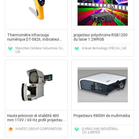
Thermomètre infrarouge
projecteur polychrome RGB1200
numérique DT-0826, indicateur
du laser 1.2WRGB
intégré de la température moyenne
de laser
Shenzhen Calibeur Industries Co.,
X-laser technology (HK) Co., Ltd
Ltd.
Haute précision et stabilité 400
Projecteurs R800H de multimédia
mm 110V / 60 Hz profil projecteur
HB-16 pour l'industrie, Collège
HUATEC GROUP CORPORATION
Q-YING (HK) INDUSTRIAL
CO.,LIMITED