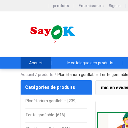
produits
Fournisseurs
Sign in
GUANGZHO
Guangzhou Sayok
：+86 1881329861
sayok@sayokchin
Accueil
le catalogue des produits
Accueil
/
produits
/
Planétarium gonflable, Tente gonflabl
Catégories de produits
mis en évide
Planétarium gonflable
[239]
Tente gonflable
[616]