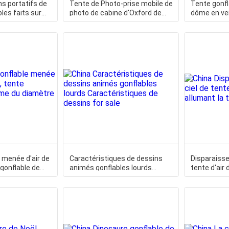
ns portatifs de
Tente de Photo-prise mobile de
Tente gonfl
les faits sur
photo de cabine d'Oxford de
dôme en ve
lables
tissu de ruban de
gonflable e
 menée d'air de
Caractéristiques de dessins
Disparaissen
 gonflable de
animés gonflables lourds
tente d'air 
tre 5m
Caractéristiques de dessins
la tente de