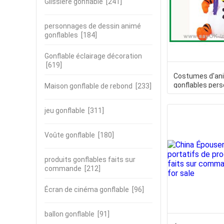
Glissière gonflable
[241]
personnages de dessin animé
gonflables
[184]
Gonflable éclairage décoration
[619]
Costumes d'an
gonflables pers
Maison gonflable de rebond
[233]
orange singe go
personnage de
jeu gonflable
[311]
Voûte gonflable
[180]
produits gonflables faits sur
commande
[212]
Écran de cinéma gonflable
[96]
ballon gonflable
[91]