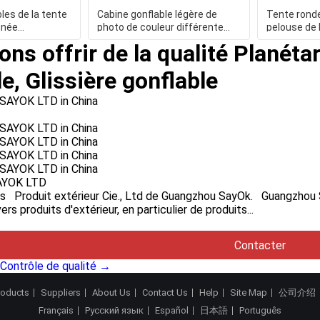
es de la tente
Cabine gonflable légère de
Tente rond
gnée
photo de couleur différente
pelouse de 
 dôme gonflable
gonflable de tente/tente
Oxford de t
ons offrir de la qualité Planét
e, Glissière gonflable
YOK LTD
s Produit extérieur Cie., Ltd de Guangzhou SayOk. Guangzhou S
ers produits d'extérieur, en particulier de produits...
Contacter
Contrôle de qualité →
roducts
Suppliers
About Us
Contact Us
Help
Site Map
公司介绍
Français
Русский язык
Español
日本語
Português