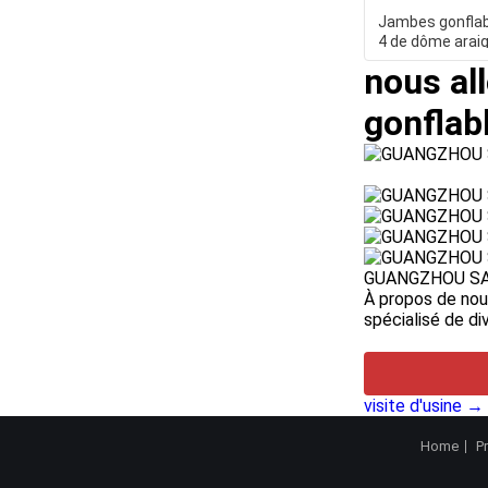
Jambes gonflabl
4 de dôme arai
rouge/noire de
nous all
gonflabl
GUANGZHOU SA
À propos de nou
spécialisé de div
visite d'usine →
Home
P