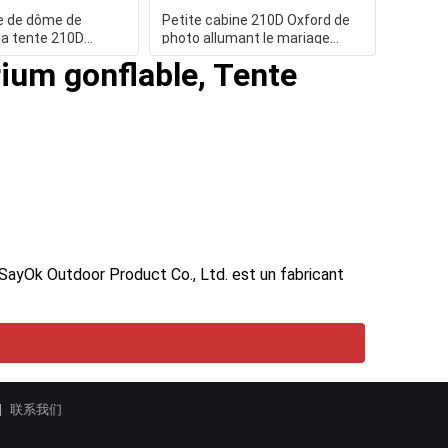
e de dôme de
Petite cabine 210D Oxford de
la tente 210D
photo allumant le mariage
issu d'igloo de tente
gonflable de cabine de
arium gonflable, Tente
ayOk Outdoor Product Co., Ltd. est un fabricant
联系我们