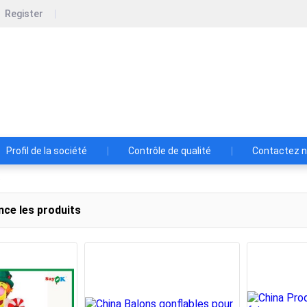
Register
U SAYOK LTD
 Outdoor Product Co., Ltd Tél. : +86 18813298610 WeChat / 
0 E-mail : manager@sayok-inflatables.com PayPal :
a.com TT : 124 512781 838
Profil de la société
Contrôle de qualité
Contactez 
e
nce les produits