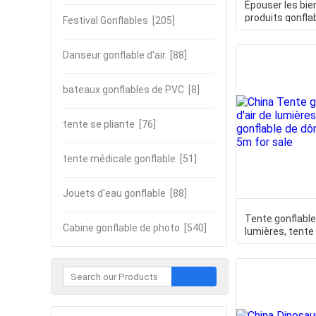
Épouser les bie
produits gonflab
Festival Gonflables
[205]
commande gonf
Danseur gonflable d'air
[88]
bateaux gonflables de PVC
[8]
tente se pliante
[76]
tente médicale gonflable
[51]
Jouets d'eau gonflable
[88]
Tente gonflable
Cabine gonflable de photo
[540]
lumières, tente
dôme du diamè