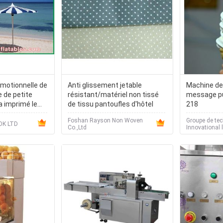
motionnelle de
Anti glissement jetable
Machine de
e de petite
résistant/matériel non tissé
message pu
a imprimé le
de tissu pantoufles d'hôtel
218
geant du vent
Foshan Rayson Non Woven
Groupe de te
K LTD
Co.,Ltd
Innovational 