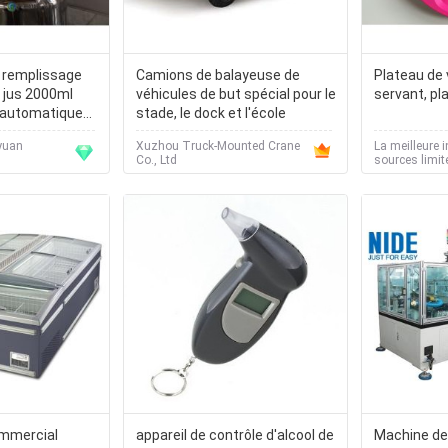
e remplissage
Camions de balayeuse de
Plateau de 
u jus 2000ml
véhicules de but spécial pour le
servant, pl
automatique
stade, le dock et l'école
yuan
Xuzhou Truck-Mounted Crane
La meilleure i
Co., Ltd
sources limit
ommercial
appareil de contrôle d'alcool de
Machine de 