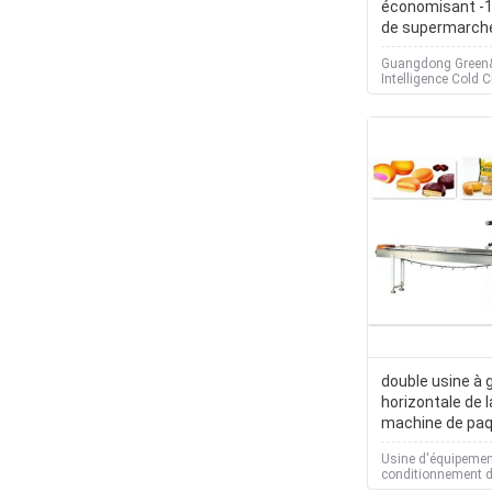
économisant -1
de supermarch
congélateur d'a
Guangdong Green
d'énergie
Intelligence Cold 
Technology Co.,L
double usine à 
horizontale de l
machine de paq
de dessert d'in
Usine d'équipemen
conditionnement 
Newkeli