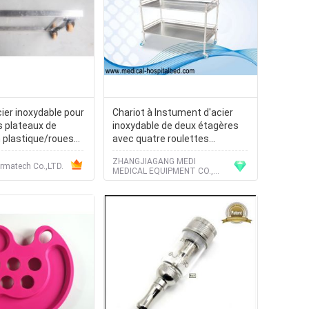
cier inoxydable pour
Chariot à Instument d'acier
s plateaux de
inoxydable de deux étagères
 plastique/roues
avec quatre roulettes
silencieuses bleues
ZHANGJIAGANG MEDI
matech Co.,LTD.
MEDICAL EQUIPMENT CO.,
LTD.