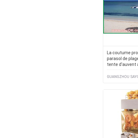
La coutume pro
parasol de plag
tente d'auvent 
parapluie proté
compact
GUANGZHOU SAYO