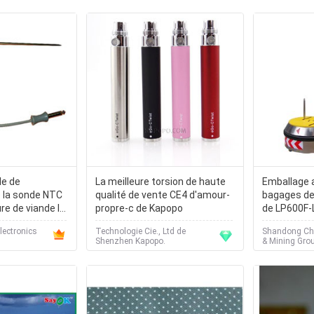
de de
La meilleure torsion de haute
Emballage 
 la sonde NTC
qualité de vente CE4 d'amour-
bagages de
re de viande la
propre-c de Kapopo
de LP600F-
faire cuire des
ectronics
Technologie Cie., Ltd de
Shandong Chi
Shenzhen Kapopo.
& Mining Grou