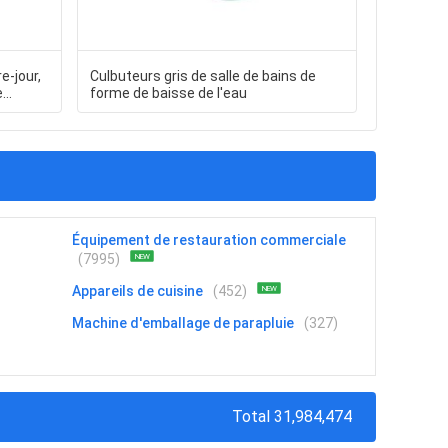
e-jour,
Culbuteurs gris de salle de bains de
Couvertu
e
forme de baisse de l'eau
tapis de b
'alcool
serviette
l'hôtel M
Équipement de restauration commerciale
(7995)
NEW
Appareils de cuisine
(452)
NEW
Machine d'emballage de parapluie
(327)
Total 31,984,474