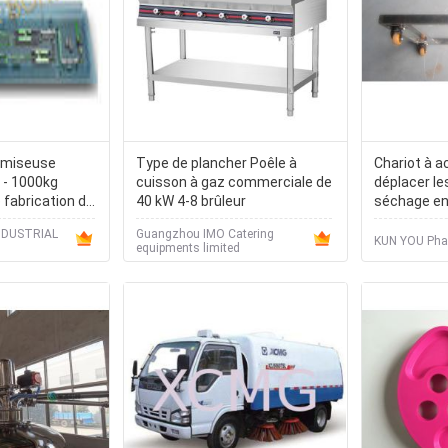
omiseuse
Type de plancher Poêle à
Chariot à a
 - 1000kg
cuisson à gaz commerciale de
déplacer le
e fabrication de
40 kW 4-8 brûleur
séchage en
mobiles
NDUSTRIAL
Guangzhou IMO Catering
KUN YOU Phar
equipments limited