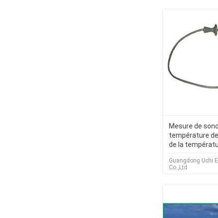
Mesure de son
température de
de la températu
température de 
Guangdong Uchi El
nourritures
Co.,Ltd