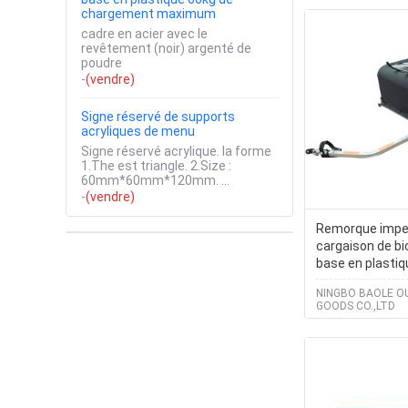
chargement maximum
cadre en acier avec le
revêtement (noir) argenté de
poudre
-
(vendre)
Signe réservé de supports
acryliques de menu
Signe réservé acrylique. la forme
1.The est triangle. 2.Size :
60mm*60mm*120mm. ...
-
(vendre)
Remorque impe
cargaison de bi
base en plastiq
chargement m
NINGBO BAOLE 
GOODS CO.,LTD