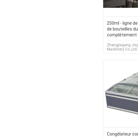
250ml - ligne d
de bouteilles d
complètement 
pour la boisson
Zhangjiagang Jia
Machinery Co.,Ltd.
Congélateur c