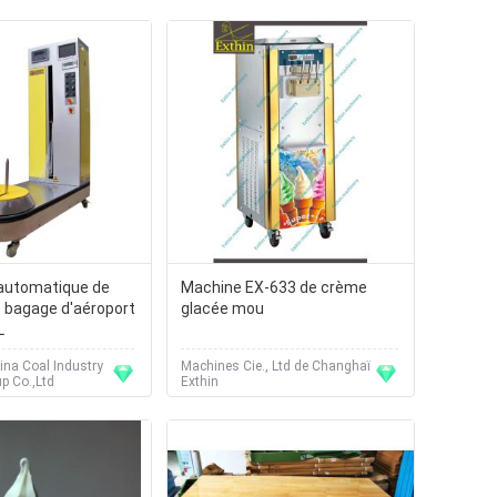
automatique de
Machine EX-633 de crème
 bagage d'aéroport
glacée mou
L
na Coal Industry
Machines Cie., Ltd de Changhaï
p Co.,Ltd
Exthin