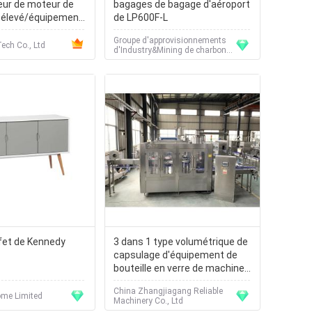
ur de moteur de
bagages de bagage d'aéroport
élevé/équipement
de LP600F-L
or de mélangeur
Groupe d'approvisionnements
ech Co., Ltd
d'Industry&Mining de charbon
de Shandong Chine
fet de Kennedy
3 dans 1 type volumétrique de
capsulage d'équipement de
bouteille en verre de machine
de remplissage à chaud de
China Zhangjiagang Reliable
café de thé
me Limited
Machinery Co., Ltd