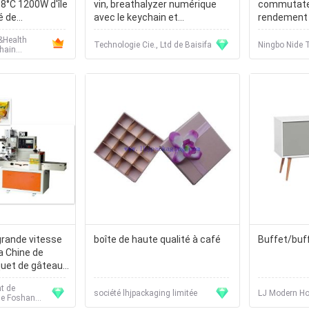
8°C 1200W d'île
vin, breathalyzer numérique
commutate
é de
avec le keychain et
rendement 
ffichage
embouchure BS68
pour le rot
&Health
Technologie Cie., Ltd de Baisifa
Ningbo Nide T
Chain
TD
grande vitesse
boîte de haute qualité à café
Buffet/buf
a Chine de
uet de gâteau
verseur
t de
société lhjpackaging limitée
LJ Modern Ho
de Foshan