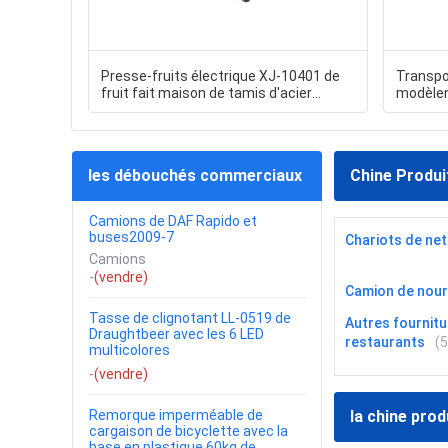
Presse-fruits électrique XJ-10401 de
Transpo
fruit fait maison de tamis d'acier
modèlen
inoxydable
les débouchés commerciaux
Chine Produi
Camions de DAF Rapido et
buses2009-7
Chariots de ne
Camions
-
(vendre)
Camion de nour
Tasse de clignotant LL-0519 de
Autres fournitu
Draughtbeer avec les 6 LED
restaurants
(
multicolores
-
(vendre)
Remorque imperméable de
la chine prod
cargaison de bicyclette avec la
base en plastique 60kg de