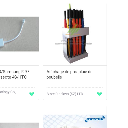
D/Samsung I997
Affichage de parapluie de
insecte 4G/HTC
poubelle
ology Co.,
Store Displays (SZ) LTD