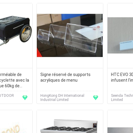
rméable de
Signe réservé de supports
HTC EVO 3
cyclette avec la
acryliques de menu
infusent l'
ue 60kg de
aximum
OUTDOOR
HongKong DH International
Seenda Techn
Industrial Limited
Limited