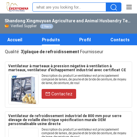
Shandong Xingmuyuan Agriculture and Animal Husbandry Technology Co.,ltd
Verified Supplier
2 Years
Accueil
Produits
Profil
Contacts
Qualité
3)plaque de refroidissement
Fournisseur
Ventilateur à marteaux à pression négative à ventilation à
marteaux, ventilateur d'échappement industriel avec certificat CE
Description du produit Le ventilateur est principalement
composé de lames, de poulie et de bride de ceinture, de moyeu
de lame, de ceinture, de roul
Contactez
Ventilateur de refroidissement industriel de 800 mm pour serre
élevage de volaille électrique spécification murale OEM
personnalisable usine directe
Description du produit Le ventilateur est principalement
composé de lames, de poulie et de bride de ceinture, de moyeu
de lame, de ceinture, de roul