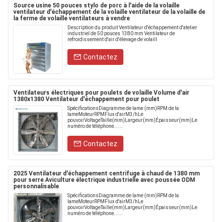
Source usine 50 pouces stylo de porc à l'aide de la volaille
ventilateur d'échappement de la volaille ventilateur de la volaille de
la ferme de volaille ventilateurs à vendre
Description du produit Ventilateur d'échappement d'atelier
industriel de 50 pouces 1380 mm Ventilateur de
refroidissement d'air d'élevage de volaill
Contactez
Ventilateurs électriques pour poulets de volaille Volume d'air
1380x1380 Ventilateur d'échappement pour poulet
SpécificationsDiagramme de lame (mm)RPM de la
lameMoteurRPMFlux d'airM3/hLe
pouvoirVoltageTaille(mm)Largeur(mm)Épaisseur(mm)Le
numéro de téléphone......
Contactez
2025 Ventilateur d'échappement centrifuge à chaud de 1380 mm
pour serre Aviculture électrique industrielle avec poussée ODM
personnalisable
SpécificationsDiagramme de lame (mm)RPM de la
lameMoteurRPMFlux d'airM3/hLe
pouvoirVoltageTaille(mm)Largeur(mm)Épaisseur(mm)Le
numéro de téléphone......