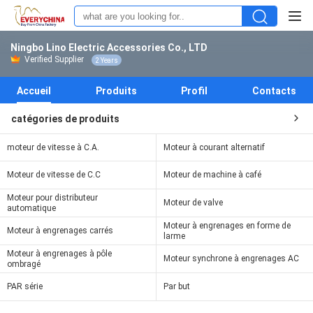
Ningbo Lino Electric Accessories Co., LTD
Verified Supplier
2 Years
Accueil
Produits
Profil
Contacts
catégories de produits
moteur de vitesse à C.A.
Moteur à courant alternatif
Moteur de vitesse de C.C
Moteur de machine à café
Moteur pour distributeur
Moteur de valve
automatique
Moteur à engrenages en forme de
Moteur à engrenages carrés
larme
Moteur à engrenages à pôle
Moteur synchrone à engrenages AC
ombragé
PAR série
Par but