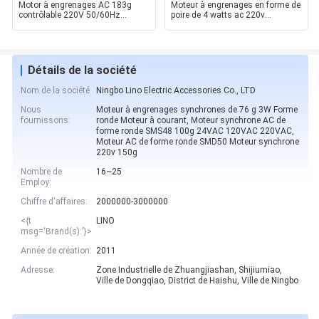
Motor à engrenages AC 183g
Moteur à engrenages en forme de
contrôlable 220V 50/60Hz
poire de 4 watts ac 220v
GM50SMD50 pour vannes / m
GM59SMD50 ac moteur à
Détails de la société
Nom de la société
Ningbo Lino Electric Accessories Co., LTD
Nous
Moteur à engrenages synchrones de 76 g 3W Forme
fournissons:
ronde Moteur à courant, Moteur synchrone AC de
forme ronde SMS48 100g 24VAC 120VAC 220VAC,
Moteur AC de forme ronde SMD50 Moteur synchrone
220v 150g
Nombre de
16~25
Employ:
Chiffre d'affaires:
2000000-3000000
<{t
LINO
msg='Brand(s):'}>
Année de création:
2011
Adresse:
Zone Industrielle de Zhuangjiashan, Shijiumiao,
Ville de Dongqiao, District de Haishu, Ville de Ningbo