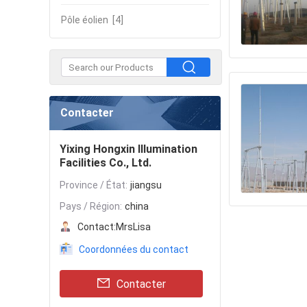
Pôle éolien
[4]
Contacter
Yixing Hongxin Illumination
Facilities Co., Ltd.
Province / État:
jiangsu
Pays / Région:
china
Contact:
MrsLisa
Coordonnées du contact
Contacter