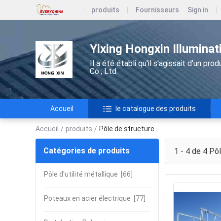
produits
Fournisseurs
Sign in
Yixing Hongxin Illuminati
Il a été établi qu'il s'agissait d'un pro
Co., Ltd.
Accueil
le catalogue des produits
Accueil
/
produits
/
Pôle de structure
Catégories de produits
1 - 4 de 4
Pôl
Pôle d'utilité métallique
[66]
Poteaux en acier électrique
[77]