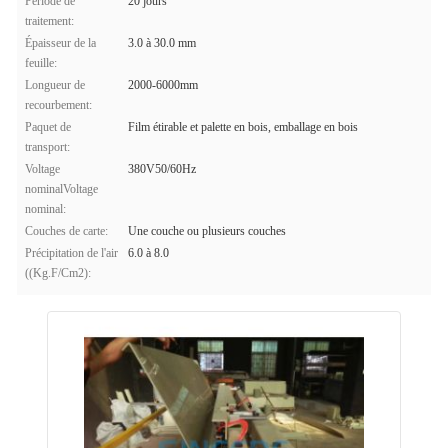
Période de
20 jours
traitement:
Épaisseur de la
3.0 à 30.0 mm
feuille:
Longueur de
2000-6000mm
recourbement:
Paquet de
Film étirable et palette en bois, emballage en bois
transport:
Voltage
380V50/60Hz
nominalVoltage
nominal:
Couches de carte:
Une couche ou plusieurs couches
Précipitation de l'air
6.0 à 8.0
((Kg.F/Cm2):