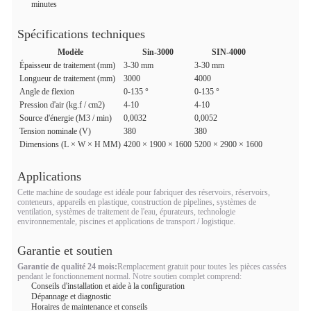
minutes
Spécifications techniques
Modèle
Sin-3000
SIN-4000
Épaisseur de traitement (mm)
3-30 mm
3-30 mm
Longueur de traitement (mm)
3000
4000
Angle de flexion
0-135 °
0-135 °
Pression d'air (kg.f / cm2)
4-10
4-10
Source d'énergie (M3 / min)
0,0032
0,0052
Tension nominale (V)
380
380
Dimensions (L × W × H MM)
4200 × 1900 × 1600
5200 × 2900 × 1600
Applications
Cette machine de soudage est idéale pour fabriquer des réservoirs, réservoirs,
conteneurs, appareils en plastique, construction de pipelines, systèmes de
ventilation, systèmes de traitement de l'eau, épurateurs, technologie
environnementale, piscines et applications de transport / logistique.
Garantie et soutien
Garantie de qualité 24 mois:
Remplacement gratuit pour toutes les pièces cassées
pendant le fonctionnement normal. Notre soutien complet comprend:
Conseils d'installation et aide à la configuration
Dépannage et diagnostic
Horaires de maintenance et conseils