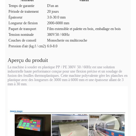
Attribut
Valeur
Temps de garantie
D'un an
Période de traitement
20 jours
Épaisseur
3.0-30.0 mm
Longueur de flexion
2000-6000 mm
Paquet de transport
Film extensible et palette en bois, emballage en bois
Tension nominale
380V50 / 60Hz
Couches de conseil
Monocherie ou multicouche
Pression d'air (kg.f / cm2)
6.0-8.0
Aperçu du produit
La machine à souder en plastique PP / PE 380V 50 / 60Hz est une solution
industrielle haute performance conçue pour une flexion précise et un soudage de
fusion des feuilles thermoplastiques. Cette machine polyvalente gère les planches en
plastique avec des longueurs de 3000 mm à 6000 mm et une épaisseur allant de 3
mm à 30 mm.