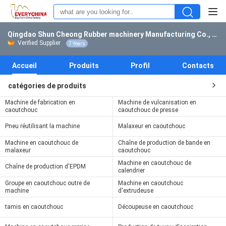
Qingdao Shun Cheong Rubber machinery Manufacturing Co., Ltd.
Verified Supplier
7 Years
Accueil
Produits
Profil
Contacts
catégories de produits
Machine de fabrication en
Machine de vulcanisation en
caoutchouc
caoutchouc de presse
Pneu réutilisant la machine
Malaxeur en caoutchouc
Machine en caoutchouc de
Chaîne de production de bande en
malaxeur
caoutchouc
Machine en caoutchouc de
Chaîne de production d'EPDM
calendrier
Groupe en caoutchouc outre de
Machine en caoutchouc
machine
d'extrudeuse
tamis en caoutchouc
Découpeuse en caoutchouc