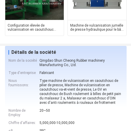
Configuration élevée de
Machine de vulcanisation jumelle
vulcanisation en caoutchouc
de presse hydraulique pour le bâti
adaptée aux besoins du
en
Détails de la société
Nom de la société
Qingdao Shun Cheong Rubber machinery
Manufacturing Co., Ltd.
Type d'entreprise
Fabricant
Nous
Type machine de vulcanisation en caoutchouc de
fournissons:
pilier de presse, Machine de vulcanisation en
caoutchouc va-et-vient de presse, Le GV en
caoutchouc de Bush roulement à billes de petit pain
du malaxeur 2 a, Malaxeur en caoutchouc d'OIN
avec d'anti roulements à rouleaux de frottement
Nombre de
20~50
Employ:
Chiffre d'affaires:
5,000,000-10,000,000
<{t
SFC