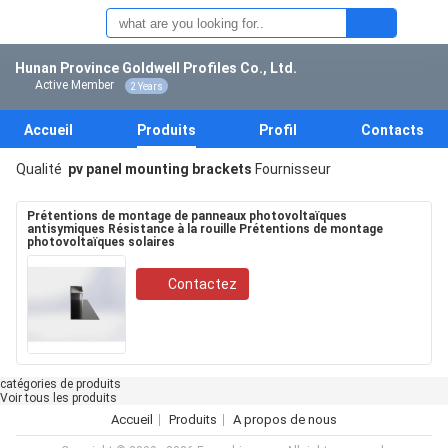
Hunan Province Goldwell Profiles Co., Ltd.
Active Member
2 Years
Accueil
Produits
Profil
Contacts
Qualité
pv panel mounting brackets
Fournisseur
Prétentions de montage de panneaux photovoltaïques
antisymiques Résistance à la rouille Prétentions de montage
photovoltaïques solaires
Contactez
catégories de produits
Voir tous les produits
Accueil
Produits
A propos de nous