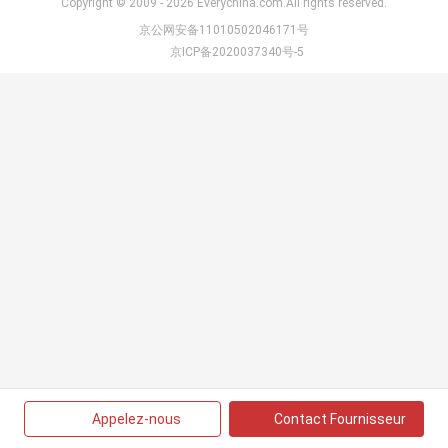
Copyright © 2009 - 2026 Everychina.com.All rights reserved.
京公网安备11010502046171号
京ICP备2020037340号-5
Appelez-nous
Contact Fournisseur