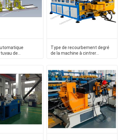
automatique
Type de recourbement degré
 tuyau de
de la machine à cintrer
numérique par
CNC90REM+RBE Max Speed 65
de
de