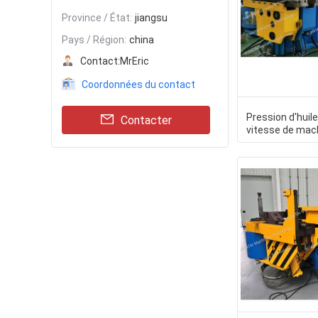
Province / État:
jiangsu
Pays / Région:
china
Contact:
MrEric
Coordonnées du contact
Pression d'huil
Contacter
vitesse de mach
tube du contrôl