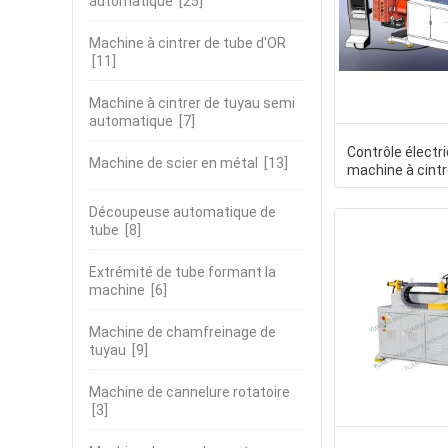
automatique
[25]
Machine à cintrer de tube d'OR
[11]
Machine à cintrer de tuyau semi
automatique
[7]
Contrôle électri
Machine de scier en métal
[13]
machine à cint
tuyau d'acier i
Découpeuse automatique de
tube
[8]
Extrémité de tube formant la
machine
[6]
Machine de chamfreinage de
tuyau
[9]
Machine de cannelure rotatoire
[3]