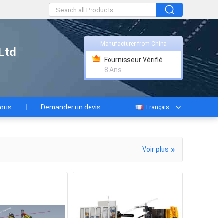
Manufacturer from China
Ltd
Fournisseur Vérifié
8 Ans
nous
Demander un devis
Français
»
Voir plus