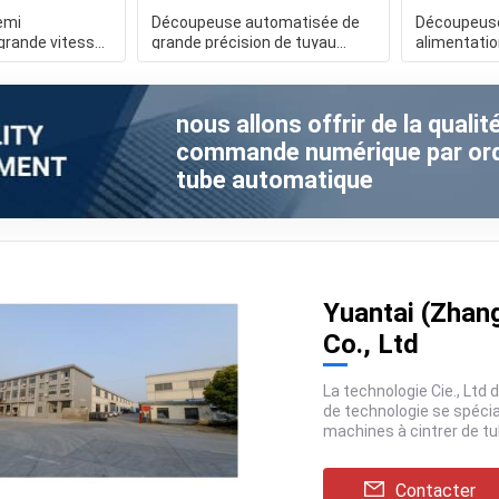
emi
Découpeuse automatisée de
Découpeuse
grande vitesse
grande précision de tuyau
alimentatio
a machine à
d'acier de la découpeuse
flottant l'a
nous allons offrir de la quali
commande numérique par ordi
tube automatique
Yuantai (Zhan
Co., Ltd
La technologie Cie., Ltd de machines de Yuantai est une principale entreprise
de technologie se spécialisant dans la fabrication et le développement des
machines à cintrer de tube de commande numérique par ordinateur.
Beaucoup de...
Contacter