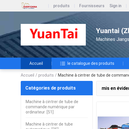
produits
Fournisseurs
Sign in
Yuantai (Z
Machines Jiangs
Accueil
le catalogue des produits
Accueil
/
produits
/
Machine à cintrer de tube de command
Catégories de produits
mis en évide
Machine à cintrer de tube de
commande numérique par
ordinateur
[51]
Machine à cintrer de tube