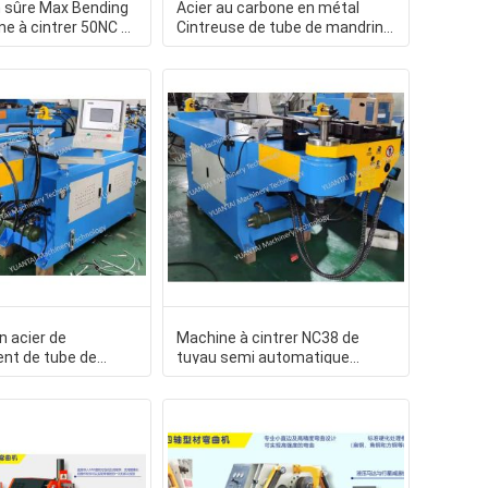
n sûre Max Bending
Acier au carbone en métal
ne à cintrer 50NC de
Cintreuse de tube de mandrin
tant d
de la machine à cintrer
n acier de
Machine à cintrer NC38 de
nt de tube de
tuyau semi automatique
élevé de
hydraulique 0,15 degrés de
nt