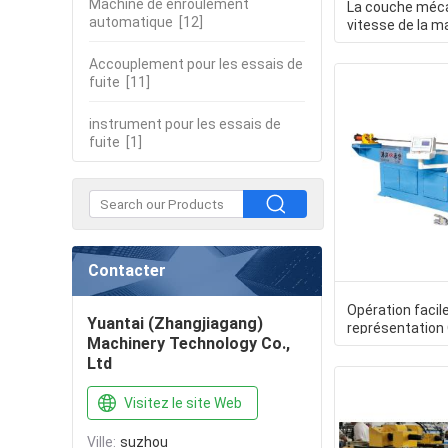
Machine de enroulement
La couche méca
automatique
[12]
vitesse de la m
CNC25REM 1-6 
Accouplement pour les essais de
fuite
[11]
instrument pour les essais de
fuite
[1]
Contacter
Opération facile
Yuantai (Zhangjiagang)
représentation
Machinery Technology Co.,
représentation 
Ltd
Visitez le site Web
Ville:
suzhou