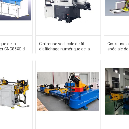
que de la
Cintreuse verticale de fil
Cintreuse 
rer CNC85XE de
d'affichage numérique de la
spéciale de
noxydable
machine à cintrer CNC8
commande 
ordinateur 