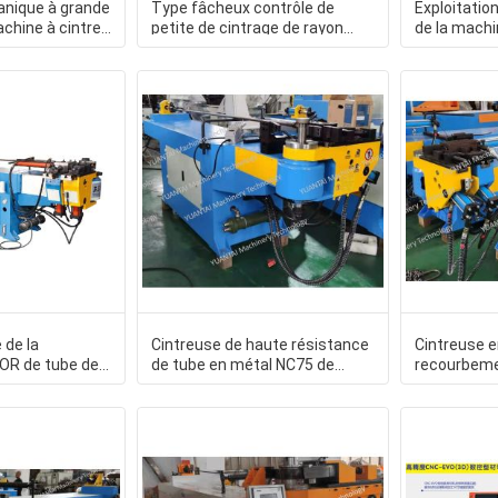
nique à grande
Type fâcheux contrôle de
Exploitatio
achine à cintrer
petite de cintrage de rayon
de la machi
de
cintreuse automatique de
tuyau résis
 de la
Cintreuse de haute résistance
Cintreuse e
 OR de tube de
de tube en métal NC75 de
recourbeme
stable stable
machine à cintrer de tube
rendement 
l'équipeme