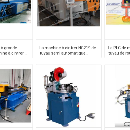
e à grande
La machine à cintrer NC219 de
Le PLC de m
ine à cintrer de
tuyau semi automatique
tuyau de ro
e OR de
stable de représentation a
métal com