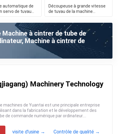
 automatique de
Découpeuse à grande vitesse
n servo de tuyau
de tuyau de la machine
limentation
C425CNC de scier en métal de
té Machine à cintrer de tube de
nateur, Machine à cintrer de
gjiagang) Machinery Technology
visite d'usine →
Contrôle de qualité →