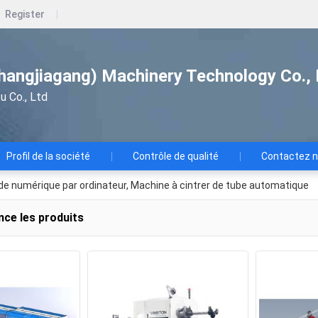
Register
hangjiagang) Machinery Technology Co., 
u Co., Ltd
Profil de la société
Contrôle de qualité
Contactez 
e numérique par ordinateur, Machine à cintrer de tube automatique
nce les produits