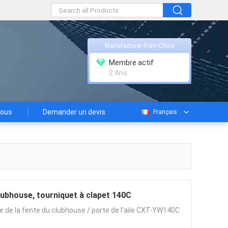
Manufacturer from China
Membre actif
2 Ans
nous
Demander un devis
Français
lubhouse, tourniquet à clapet 140C
e de la fente du clubhouse / porte de l'aile CXT-YW140C