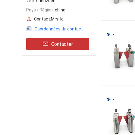
Ville:
shenzhen
Pays / Région:
china
Contact:
MrsHe
Coordonnées du contact
Contacter