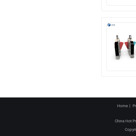
Home
P
China Hot P
Copyri