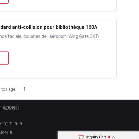
dard anti-collision pour bibliothèque 160A
nce faciale, douanes de l'aéroport, Wing Gate CXT-
 to Page
联系我们
X
|
Y
|
Z
|
0~9
40号-5
Inquiry Cart
0