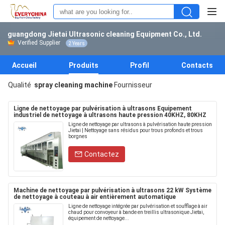
guangdong Jietai Ultrasonic cleaning Equipment Co., Ltd.
Verified Supplier
2 Years
Accueil
Produits
Profil
Contacts
Qualité
spray cleaning machine
Fournisseur
Ligne de nettoyage par pulvérisation à ultrasons Equipement
industriel de nettoyage à ultrasons haute pression 40KHZ, 80KHZ
Ligne de nettoyage par ultrasons à pulvérisation haute pression
Jietai | Nettoyage sans résidus pour trous profonds et trous
borgnes
Contactez
Machine de nettoyage par pulvérisation à ultrasons 22 kW Système
de nettoyage à couteau à air entièrement automatique
Ligne de nettoyage intégrée par pulvérisation et soufflage à air
chaud pour convoyeur à bande en treillis ultrasonique Jietai,
équipement de nettoyage...