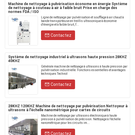
Machine de nettoyage à pulvérisation économe en énergie Système
de nettoyage à couteau à air à faible bruit Prise en charge des
normes FDA / ISO
Ligne de nettoyage par pulvérisation et soufflage à air chaud à
bande transporteuse en treillis ultrasonique à économie
d'énergie et à faible bruit, f...
Contactez
Système de nettoyage industriel à ultrasons haute pression 28KHZ
40KHZ
Générale machine de nettoyage à ultrasons à haute pression par
pulvérisation industrielle. Fonctions essentielles et avantages
techniques Technol
Contactez
28KHZ 120KHZ Machine de nettoyage par pulvérisation Nettoyeur à
ultrasons à l'échelle nanométrique pour cartes de circuits
Machine de nettoyage par ultrasons électronique à haute
pression à pulvérisation de précision. Nettoyage à l'échelle
nanométrique pour les circuits im...
Contactez