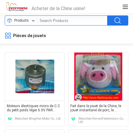
Acheter de la Chine usine!
Products
Pièces de jouets
Moteurs électriques micro de C.C
Fait dans le jouet de la Chine, le
du petit poids léger 6.0V PAR
jouet instantané de porc, le
EXEMPLE. - 530AD pour la voiture
fabricant de jouet de porc des
électrique de jouet,
enfants LED et les fournisseurs et
Shenzhen MingHon Motor Co., Ltd.
Shenzhen fire-wolf electronics Co.,
Ltd
approvisionnements des
l'usine
véhicules à moteur avec du CE