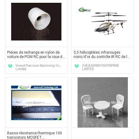
Pièces de rechange en nylon de
3,5 hélicoptères infrarouges
voiture de POM RC pour la roue de
noirs/d'or du contrôle IR RC de la
voiture
Manche avec la chaîne de contrôle
de 8 - de 12m
Vivasd Precision Machining Co.,
(HK)EASYSKY ENTERPRISE
Limited
LIMITED
Basse résistance thermique 100
transistors MOSFET