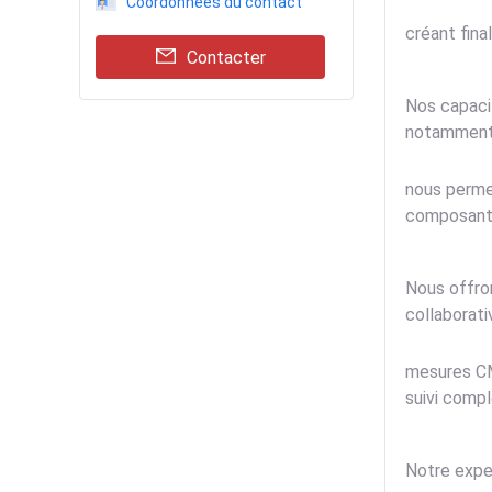
Coordonnées du contact
créant fina
Contacter
Nos capacit
notamment 
nous perme
composants
Nous offron
collaborati
mesures CM
suivi compl
Notre exper