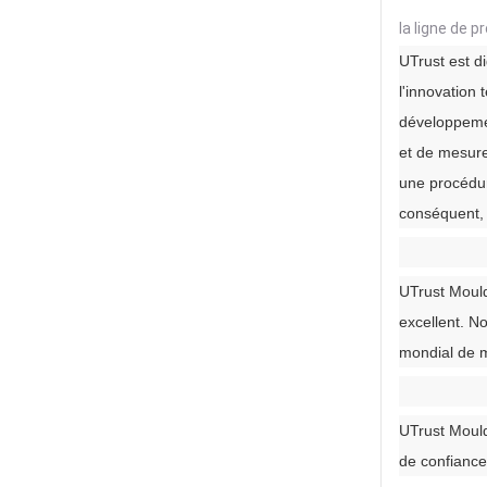
la ligne de p
UTrust est d
l'innovation
développemen
et de mesure
une procédur
conséquent, 
UTrust Mould
excellent. N
mondial de m
UTrust Mould
de confiance