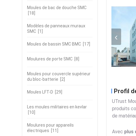
Moules de bac de douche SMC
[18]
Modèles de panneaux muraux
SMC
[1]
Moules de bassin SMC BMC
[17]
Moulures de porte SMC
[8]
Moules pour couvercle supérieur
du bloc-batterie
[2]
Profil d
Moules LFT-D
[29]
UTrust Moul
Les moules militaires en kevlar
produits co
[10]
de matériau
Moulures pour appareils
électriques
[11]
Avec
plus 