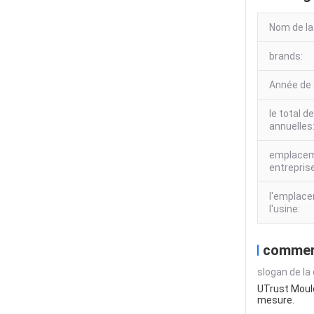
Nom de la
brands:
Année de 
le total d
annuelles
emplacem
entrepris
l'emplac
l'usine:
commer
slogan de la
UTrust Mould
mesure.