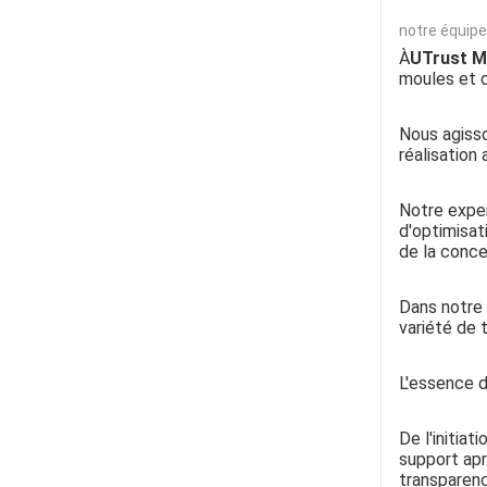
notre équipe
À
UTrust M
moules et d
Nous agisso
réalisation
Notre exper
d'optimisat
de la conce
Dans notre 
variété de 
L'essence d
De l'initia
support apr
transparenc