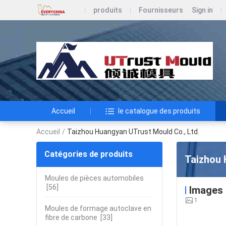
produits
Fournisseurs
Sign in
Accueil
le catalogue des produits
Accueil
/
Taizhou Huangyan UTrust Mould Co., Ltd.
Catégories de produits
Taizhou 
Moules de pièces automobiles
[56]
Images
1
Moules de formage autoclave en
fibre de carbone
[33]