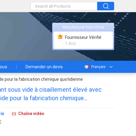
Manufacturer from China
Fournisseur Vérifié
1 Ans
nous
Demander un devis
Français
e pour la fabrication chimique quotidienne
nt sous vide à cisaillement élevé avec
de pour la fabrication chimique
ix
Chaîne vidéo
E