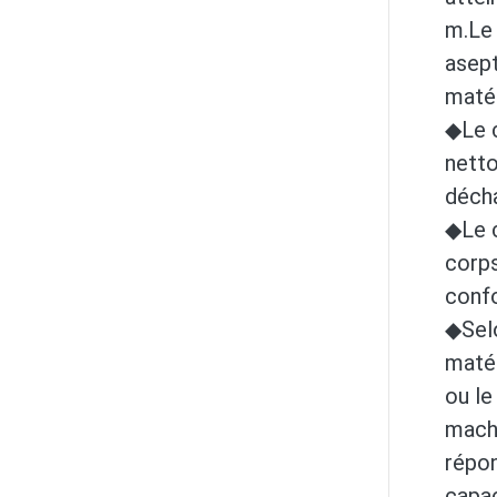
m.
Le
asept
matér
◆Le c
netto
décha
◆Le c
corps
conf
◆Selo
matér
ou le
machi
répon
capa