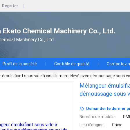
Register
 Ekato Chemical Machinery Co., Ltd.
emical Machinery Co., Ltd.
Profil de la société
Contrôle de qualité
Contactez 
 émulsifiant sous vide à cisaillement élevé avec démoussage sous vid
Mélangeur émulsifia
démoussage sous vi
quotidienne
Demander le dernier pr
Numéro de modèle :
PM
Lieu d'origine :
Chine