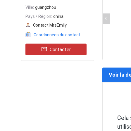
Ville:
guangzhou
Pays / Région:
china
Contact:
MrsEmily
Coordonnées du contact
Contacter
Voir la d
Cela 
utili