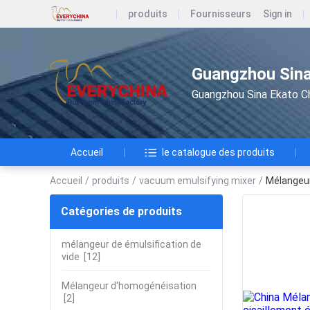
produits
Fournisseurs
Sign in
Guangzhou Sina
Guangzhou Sina Ekato Ch
Accueil
le catalogue des produits
Accueil
/
produits
/
vacuum emulsifying mixer
/
Mélangeur
Catégories de produits
mélangeur de émulsification de
vide
[12]
Mélangeur d'homogénéisation
[2]