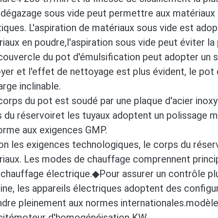
 dégazage sous vide peut permettre aux matériaux d
iques. L'aspiration de matériaux sous vide est adopt
iaux en poudre,
l'aspiration sous vide peut éviter la
ouvercle du pot d'émulsification peut adopter un s
yer et l'effet de nettoyage est plus évident, le pot
rge inclinable.
orps du pot est soudé par une plaque d'acier inoxy
 du réservoir
et les tuyaux adoptent un polissage mi
orme aux exigences GMP.
n les exigences technologiques, le corps du réservo
iaux. Les modes de chauffage comprennent princip
 chauffage électrique.
◆Pour assurer un contrôle plu
ne, les appareils électriques adoptent des configu
dre pleinement aux normes internationales.
modèl
cité
moteur d'homogénéisation KW