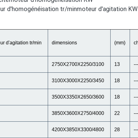
ur d'homogénéisation tr/min
moteur d'agitation KW
r d'agitation tr/min
dimensions
(mm)
c
2750X2700X2250/3100
13
--
3100X3000X2250/3450
18
--
3500X3350X2650/3600
18
--
3850X3600X2750/4000
22
--
4200X3850X3300/4800
28
--