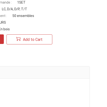
mande :
1SET
LC, D/A, D/P, T/T
ent :
50 ensembles
OURS
En bois
Add to Cart