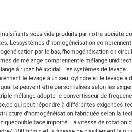
mulsifiants sous vide produits par notre société
tés. Les
systèmes d'homogénéisation comprennent l
ogénéisation par le bas,
l'homogénéisation en circul
èmes de mélange comprennent
le mélange unidirect
lange à ruban hélicoïdal. Les systèmes de levage
ennent le levage à un seul cylindre et le levage à d
e
qualité peuvent être personnalisés selon les exigen
riple mélange adopte le convertisseur de fréquence
se,
ce qui peut répondre à différentes exigences te
tructure d'homogénéisation fabriquée selon la tec
nique
double face importé. La vitesse de rotation 
ndre
4 200 tr/min et la finesse de cisaillement la pl