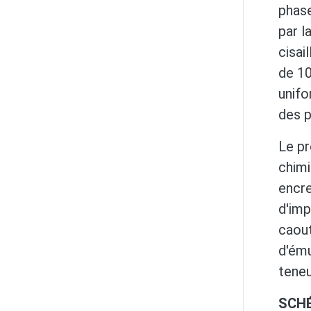
phase
par l
cisai
de 10
unifo
des p
Le pr
chimi
encre
d'imp
caout
d'ému
teneu
SCHÉ