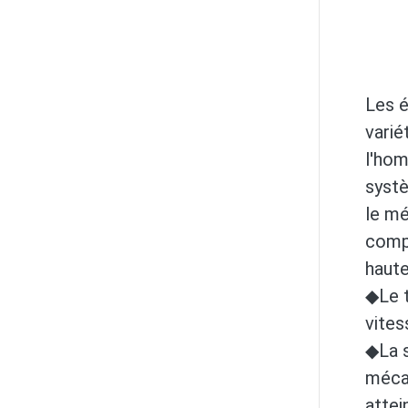
Les é
varié
l'hom
syst
le mé
compr
haut
◆Le t
vites
◆La s
méca
attei