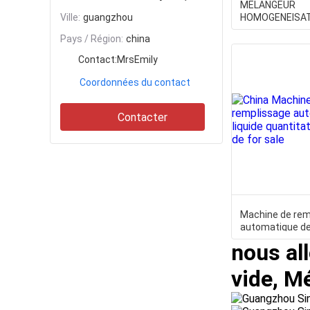
MELANGEUR
Ville:
guangzhou
HOMOGENEISAT
LESSIVE LIQUID
Pays / Région:
china
Contact:
MrsEmily
Coordonnées du contact
Contacter
Machine de rem
automatique de 
quantitatif,éq
nous all
vide, M