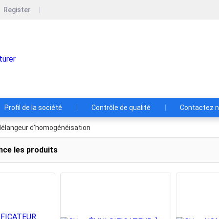
Register
Guangzhou Sina Ekato Chemical Ma
Guangzhou Sina Ekato Chemical Machinery Co., Ltd.
Profil de la société
Contrôle de qualité
Contactez 
 Mélangeur d'homogénéisation
nce les produits