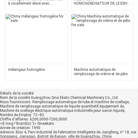
à cisaillement élevé avec
HOMOGENEISATEUR DE LESSIVE
démoussage sous vide
LIQUIDE
mélangeur homogène
Machine automatique de
remplissage de crème et de pâte
Détails de la société
Nom de la société
Guangzhou Sina Ekato Chemical Machinery Co., Ltd.
Nous fournissons:
Remplissage automatique de tube et machine de scellage,
Machine de remplissage automatique de liquide quantitatif,équipement de,
Machine de scellage électrique automatique industrielle pour savon liquide,
Nombre de Employ:
72~82
Chiffre d'affaires:
6200,0000-7200,0000
<{t msg='Brand(s):'}>
Sinaekato
Année de création:
1990
Adresse:
Bloc 4, Parc Industriel de Fabrication Intelligente de Jiangfeng, n° 18, rue
Songgang, Jianggao, district de Baiyun, ville de Guangzhou, Chine