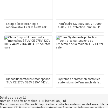
Énergie éolienne Énergie
Parafoudre CC 300V 500V 1000V
renouvelable T2 SPD 690V 40kA
1500V T2 Protection Panneau PV
80kA Protection
Énergie Renouvelabl
Dispositif parafoudre monophasé
Système de protection contre les
TUV CE 275V 320V 385V 440V
surtensions de l'ensemble de la
20KA 40KA T2 pour
maison TUV CE
Détails de la société
Nom de la société
Shenzhen LLH Electrical Co., Ltd.
Nous fournissons:
Dispositif de protection contre les surtensions de l'ensemble de
la maison CE, Protègeur contre les surtensions électriques de la maison entière