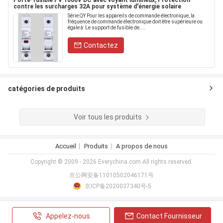
Porte-fusible PV 1000V DC avec voyant lumineux, Protection
contre les surcharges 32A pour système d'énergie solaire
Série QY Pour les appareils de commande électronique, la
fréquence de commande électronique doit être supérieure ou
égale à: Le support de fusible de....
Contactez
catégories de produits
Voir tous les produits
Accueil
Produits
A propos de nous
Copyright © 2009 - 2026 Everychina.com.All rights reserved.
京公网安备11010502046171号
京ICP备2020037340号-5
Appelez-nous
Contact Fournisseur