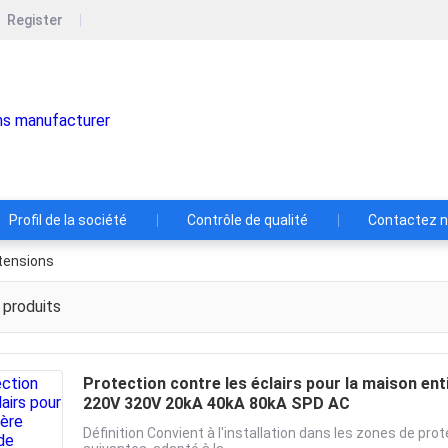
Register
Shenzhen LLH Electrical Co.
Fabricant expert de solutions de protection
les éclairs!
Profil de la société
Contrôle de qualité
Contactez 
rtensions
produits
Protection contre les éclairs pour la maison en
220V 320V 20kA 40kA 80kA SPD AC
Définition Convient à l'installation dans les zones de pro