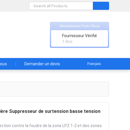
Manufacturer from China
, Ltd.
Fournisseur Vérifié
 contre les surtensions et la sécurité contre
1 Ans
nous
Demander un devis
Français
tière Suppresseur de surtension basse tension
tection contre la foudre de la zone LPZ 1-2 et des zones