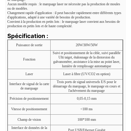
Aucun modèle requis : le marquage laser ne nécessite pas la production de moules
ou de modèles.
Changement rapide d'application : il peut basculer rapidement entre différents types
d'applications, adapté à une variété de besoins de production.
Convient à la production en petits lots : le marquage laser convient aux besoins de
production en petits lots et de haute complexité.
Spécification :
Puissance de sortie
20W/30W/50W
Suivi et positionnement de la cible, suivi parallèle
Ulti taiget, étalonnage de la distorsion du
Fonction
galvanomètre, assistance à la mise au point laser,
lumière de remplissage automatique
Laser
Laser à fibre (UV/CO2 en option)
Trois ports de signal universels E/S pour le
Interface de signal de la carte
démarrage du marquage, le marquage en cours et
de marquage
l'achèvement du marquage
Précision de positionnement
0,05-0,15 mm
Vitesse de positionnement
<100 ms
Champ de vision
100*100 mm
Interface de données de la
Port USB/Ethernet Gigabit