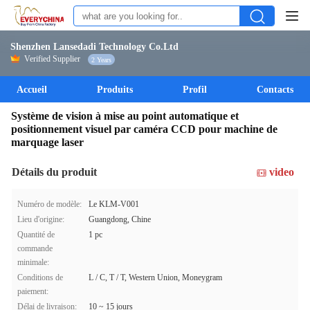
Shenzhen Lansedadi Technology Co.Ltd
Verified Supplier
2 Years
Accueil
Produits
Profil
Contacts
Système de vision à mise au point automatique et
positionnement visuel par caméra CCD pour machine de
marquage laser
Détails du produit
video
Numéro de modèle:
Le KLM-V001
Lieu d'origine:
Guangdong, Chine
Quantité de
1 pc
commande
minimale:
Conditions de
L / C, T / T, Western Union, Moneygram
paiement:
Délai de livraison:
10 ~ 15 jours