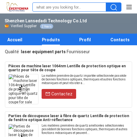
Shenzhen Lansedadi Technology Co.Ltd
Verified Supplier
2 Years
Accueil
Produits
Profil
Contacts
Qualité
laser equipment parts
Fournisseur
Pièces de machine laser 1064nm Lentille de protection optique en
quartz pour tête de coupe
La matière première de quartz importée sélectionnée possède
de bonnes fonctions optiques, thermiques et autres fonctions
mécaniques et peut résister a...
Contactez
Parties de découpeuse laser à fibre de quartz Lentille de protection
de fenêtre optique Anti-réflectance
Les matières premières de quartz améliorées sélectionnées
possèdent de bonnes fonctions optiques, thermiques et autres
fonctions mécaniques et peuvent...