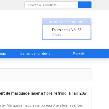
Manufacturer from China
td
Fournisseur Vérifié
2 Ans
nous
Demander un devis
Français
t de marquage laser à fibre refroidi à l'air 20w
orter Marquage flexible sur bureau Gravateur laser Les