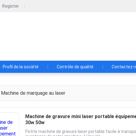
Register
Shenzhen Lansedadi Technology Co.L
Shenzhen Lansedadi Technology Co.Ltd
Profil de la société
Contrôle de qualité
Contactez 
Machine de marquage au laser
Machine de gravure mini laser portable équipemen
30w 50w
Petite machine de gravure laser portable facile à transp