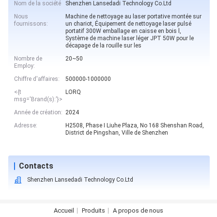
Nom de la société
Shenzhen Lansedadi Technology Co.Ltd
Nous
Machine de nettoyage au laser portative montée sur
fournissons:
un chariot, Équipement de nettoyage laser pulsé
portatif 300W emballage en caisse en bois l,
Système de machine laser léger JPT 50W pour le
décapage de la rouille sur les
Nombre de
20~50
Employ:
Chiffre d'affaires:
500000-1000000
<{t
LORQ
msg='Brand(s):'}>
Année de création:
2024
Adresse:
H2508, Phase I Liuhe Plaza, No 168 Shenshan Road,
District de Pingshan, Ville de Shenzhen
Contacts
Shenzhen Lansedadi Technology Co.Ltd
Accueil
Produits
A propos de nous