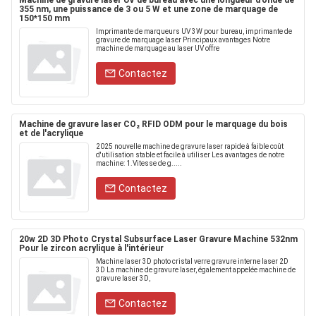
Machine de gravure laser UV de bureau avec une longueur d'onde de
355 nm, une puissance de 3 ou 5 W et une zone de marquage de
150*150 mm
Imprimante de marqueurs UV 3W pour bureau, imprimante de
gravure de marquage laser Principaux avantages Notre
machine de marquage au laser UV offre
Contactez
Machine de gravure laser CO₂ RFID ODM pour le marquage du bois
et de l'acrylique
2025 nouvelle machine de gravure laser rapide à faible coût
d'utilisation stable et facile à utiliser Les avantages de notre
machine: 1.Vitesse de g.....
Contactez
20w 2D 3D Photo Crystal Subsurface Laser Gravure Machine 532nm
Pour le zircon acrylique à l'intérieur
Machine laser 3D photo cristal verre gravure interne laser 2D
3D La machine de gravure laser, également appelée machine de
gravure laser 3D,
Contactez