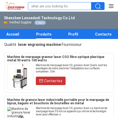
Shenzhen Lansedadi Technology Co.Ltd
Verified Supplier
2 Years
Accueil
Produits
Profil
Contacts
Qualité
laser engraving machine
Fournisseur
Machine de marquage graveur laser CO2 fibre optique plastique
métal 30 watts 100 watts
Machine de marquage laser 3D, graveur laser Quels sont les
avantages de notre machine ? Adaptation aux surfaces
complexes : Elle
Contactez
Machine de gravure laser industrielle portable pour le marquage de
bijoux, bagues et bouchons de bouteilles en métal
Machine de marquage laser 3D, graveur laser La machine de
marquage laser 3D est un appareil qui utilise la technologie
laser pour effectuer u