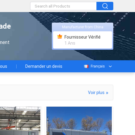
rade
Manufacturer from China
Fournisseur Vérifié
ement
1 Ans
nous
Demander un devis
Français
»
Voir plus