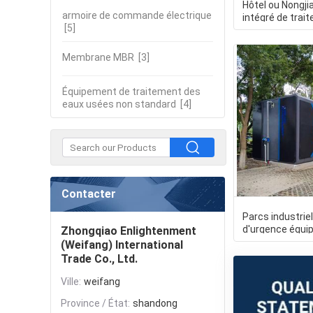
Hôtel ou Nongji
armoire de commande électrique
intégré de trai
[5]
usées anti
Membrane MBR
[3]
Équipement de traitement des
eaux usées non standard
[4]
Contacter
Parcs industrie
d'urgence équi
Zhongqiao Enlightenment
de traitement 
(Weifang) International
Trade Co., Ltd.
Ville:
weifang
Province / État:
shandong