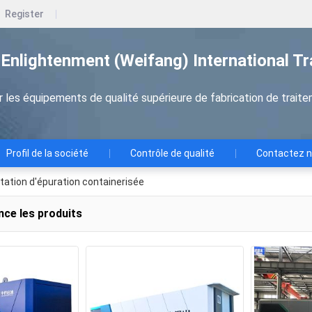
Register
Enlightenment (Weifang) International T
r les équipements de qualité supérieure de fabrication de trait
Profil de la société
Contrôle de qualité
Contactez 
tation d'épuration containerisée
nce les produits