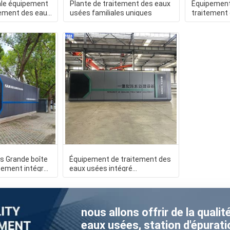
ale équipement
Plante de traitement des eaux
Équipement
tement des eaux
usées familiales uniques
traitement
intelligent 
ls Grande boîte
Équipement de traitement des
pement intégré
eaux usées intégré
des
personnalisé pour la prévention
nous allons offrir de la quali
eaux usées, station d'épurati