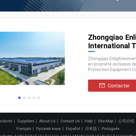
Zhongqiao Enl
International T
Zhongqiao Enlightenment (Weifang) International Trade Co., Ltd. est une filiale
en propriété exclusive de Shandong Zhongqiao Enlightenment Environmental
Contacter
roducts
Suppliers
About Us
Contact Us
Help
Site Map
公司介绍
Français
Русский язык
Español
日本語
Português