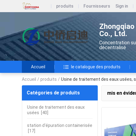
produits
Fournisseurs
Sign in
Zhongqiao 
Co., Ltd.
Concentration su
décentralisé
Accueil
le catalogue des produits
Accueil
/
produits
/
Usine de traitement des eaux usées, s
Catégories de produits
mis en évide
Usine de traitement des eaux
usées
[40]
station d'épuration containerisée
[17]