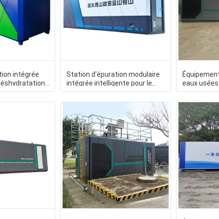
tion intégrée
Station d'épuration modulaire
Équipement
 déshydratation
intégrée intelligente pour le
eaux usées 
sse
déshydratation des
Mbbr pour 