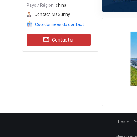
Pays / Région:
china
Contact:
MsSunny
Coordonnées du contact
Contacter
Home
P