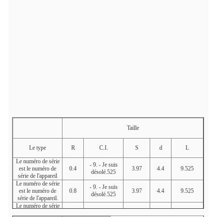
Taille
Le type
R
C.I.
S
d
L
Le numéro de série
- 9. - Je suis
est le numéro de
0.4
3.97
4.4
9.525
désolé.525
série de l'appareil
Le numéro de série
- 9. - Je suis
est le numéro de
0.8
3.97
4.4
9.525
désolé.525
série de l'appareil.
Le numéro de série
est le numéro
0.8
12.7
4.76
5.5
12.7