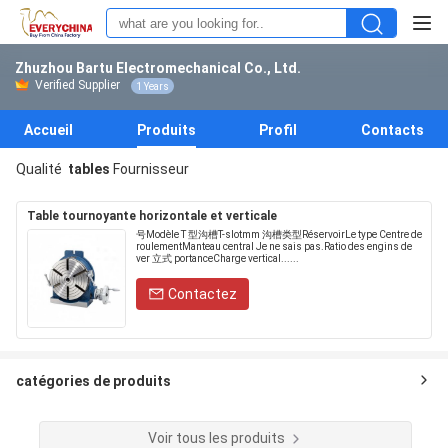
Zhuzhou Bartu Electromechanical Co., Ltd.
Verified Supplier
1 Years
Accueil
Produits
Profil
Contacts
Qualité
tables
Fournisseur
Table tournoyante horizontale et verticale
号Modèle T 型沟槽T-slotmm 沟槽类型RéservoirLe type Centre de
roulementManteau central Je ne sais pas.Ratio des engins de
ver 立式 portanceCharge vertical......
Contactez
catégories de produits
Voir tous les produits