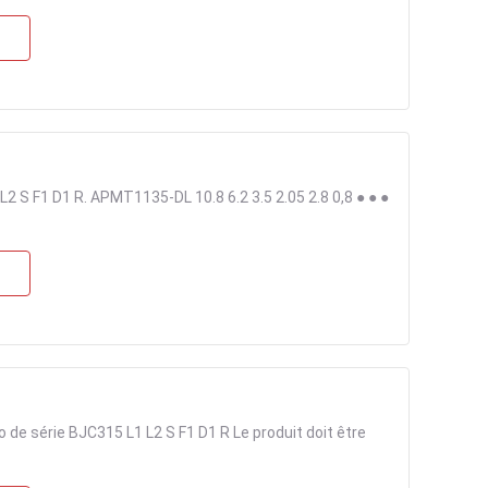
S F1 D1 R. APMT1135-DL 10.8 6.2 3.5 2.05 2.8 0,8 ● ● ●
e série BJC315 L1 L2 S F1 D1 R Le produit doit être