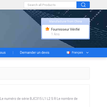
Manufacturer from China
Fournisseur Vérifié
1 Ans
nous
Demander un devis
Français
 numéro de série BJC315 L1 L2 S R Le nombre de