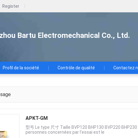
Register
zhou Bartu Electromechanical Co., Ltd.
Profil de la société
Contrôle de qualité
Contactez 
isage
APKT-GM
型号 Le type 尺寸 Taille BVP120 BHP130 BVP220 BHP230 Le
personnes concernées par l'essai est le