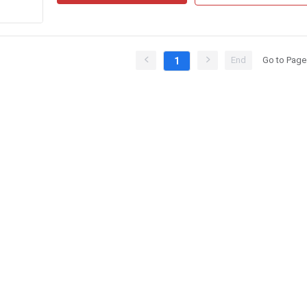
End
Go to Page
1