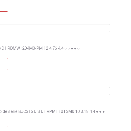
 D1 RDMW1204M0-PM 12 4,76 4.4 ○ ○ ● ● ○
 de série BJC315 D S D1 RPMT10T3M0 10 3.18 4.4 ● ● ●