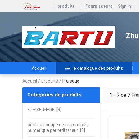
produits
Fournisseurs
Sign in
Zhu
Accueil
le catalogue des produits
Accueil
/
produits
/
Fraisage
Catégories de produits
1 - 7 de 7
Fra
FRAISE-MÈRE
[9]
outils de coupe de commande
numérique par ordinateur
[8]