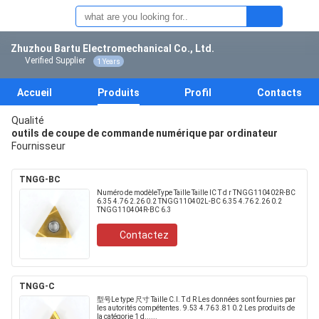
Zhuzhou Bartu Electromechanical Co., Ltd.
Verified Supplier
1 Years
Accueil
Produits
Profil
Contacts
Qualité
outils de coupe de commande numérique par ordinateur
Fournisseur
TNGG-BC
Numéro de modèleType Taille Taille IC T d r TNGG110402R-BC
6.35 4.76 2.26 0.2 TNGG110402L-BC 6.35 4.76 2.26 0.2
TNGG110404R-BC 6.3
Contactez
TNGG-C
型号Le type 尺寸 Taille C.I. T d R Les données sont fournies par
les autorités compétentes. 9.53 4.76 3.81 0.2 Les produits de
la catégorie 1 d......