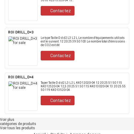
50 93 K2D13520-04 13.
Contactez
ROI DRILL_D×3
Le type Taille D d d2 L3 L2 L Le nombre d'équipements utilisés
est le suivant: 12 20 25 39 50 103 Le nombre total d'émissions
de CO2 est dé
Contactez
ROI DRILL_D×4
Taper Taille D d d2 L3 L2 L K4D12020-04 12 20 25 51 50 115
K4D12520-04 12,5 20 25 51 50 115 K4D13020-04 13 20 25 55
50 119 K4D13520-04
Contactez
Voir plus
catégories de produits
Voir tous les produits