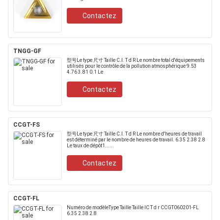
Contactez
TNGG-GF
型号Le type 尺寸 Taille C.I. T d R Le nombre total d'équipements
utilisés pour le contrôle de la pollution atmosphérique 9.53
4.76 3.81 0.1 Le
Contactez
CCGT-FS
型号Le type 尺寸 Taille C.I. T d R Le nombre d'heures de travail
est déterminé par le nombre de heures de travail. 6.35 2.38 2.8
Le taux de dépôt1......
Contactez
CCGT-FL
Numéro de modèleType Taille Taille IC T d r CCGT060201-FL
6.35 2.38 2.8