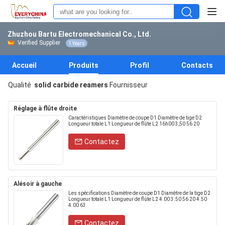
Zhuzhou Bartu Electromechanical Co., Ltd.
Verified Supplier
1 Years
Accueil
Produits
Profil
Contacts
Qualité
solid carbide reamers
Fournisseur
Réglage à flûte droite
Caractéristiques Diamètre de coupe D1 Diamètre de tige D2
Longueur totale L1 Longueur de flûte L2 16h00 3,50 56 20
Contactez
Alésoir à gauche
Les spécifications Diamètre de coupe D1 Diamètre de la tige D2
Longueur totale L1 Longueur de flûte L2 4.00 3.50 56 20 4.50
4.00 63
Contactez