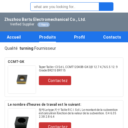
Zhuzhou Bartu Electromechanical Co., Ltd.
Verified Supplier
1 Years
Accueil
Produits
Profil
Contacts
Qualité
turning
Fournisseur
CCMT-GK
Taper Taille r CI S d L CCMT120408-GK 0,8 12.7 4,76 5.5 12. 9
Grade BR215 BR115
Contactez
Le nombre d'heures de travail est le suivant:
型号Le type 尺寸 Taille R C.I. S d L Le montant de la subvention
est calculé en fonction de la valeur de la subvention. 0.4 6.35
2.38 2.8 6.4
Contactez