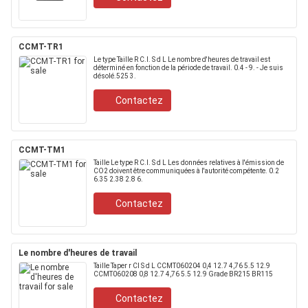
CCMT-TR1
Le type Taille R C.I. S d L Le nombre d'heures de travail est
déterminé en fonction de la période de travail. 0.4 - 9. - Je suis
désolé.525 3.
Contactez
CCMT-TM1
Taille Le type R C.I. S d L Les données relatives à l'émission de
CO2 doivent être communiquées à l'autorité compétente. 0.2
6.35 2.38 2.8 6.
Contactez
Le nombre d'heures de travail
Taille Taper r CI S d L CCMT060204 0,4 12.7 4,76 5.5 12.9
CCMT060208 0,8 12.7 4,76 5.5 12.9 Grade BR215 BR115
Contactez