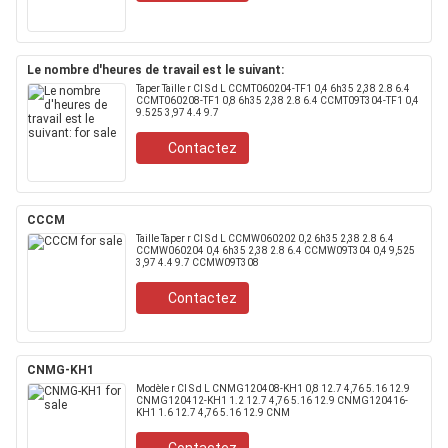
Le nombre d'heures de travail est le suivant:
Taper Taille r CI S d L CCMT060204-TF1 0,4 6h35 2,38 2.8 6.4
CCMT060208-TF1 0,8 6h35 2,38 2.8 6.4 CCMT09T304-TF1 0,4
9.525 3,97 4.4 9.7
Contactez
CCCM
Taille Taper r CI S d L CCMW060202 0,2 6h35 2,38 2.8 6.4
CCMW060204 0,4 6h35 2,38 2.8 6.4 CCMW09T304 0,4 9,525
3,97 4.4 9.7 CCMW09T308
Contactez
CNMG-KH1
Modèle r CI S d L CNMG120408-KH1 0,8 12.7 4,76 5.16 12.9
CNMG120412-KH1 1.2 12.7 4,76 5.16 12.9 CNMG120416-
KH1 1.6 12.7 4,76 5.16 12.9 CNM